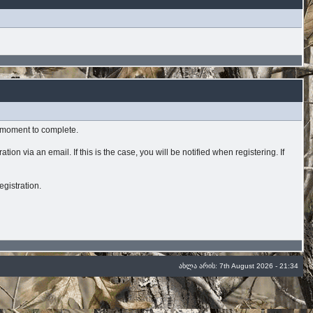
 a moment to complete.
ion via an email. If this is the case, you will be notified when registering. If
egistration.
ახლა არის: 7th August 2026 - 21:34