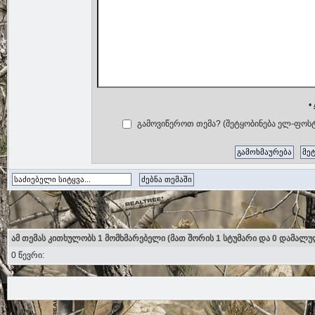
•
გამოვიწეროთ თემა? (შეტყობინება ელ-ფოსტ
ამ თემას კითხულობს 1 მომხმარებელი (მათ შორის 1 სტუმარი და 0 დამალუ
0 წევრი: