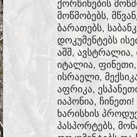
ქორწინების მოწ
მოწმობებს, მწვა
ბარათებს, საბან
დოკუმენტებს ისე
აშშ, ავსტრალია,
იტალია, ფინეთი,
ისრაელი, მექსიკ
აფრიკა, ესპანეთ
იაპონია, ჩინეთი
ხარისხის პროდუქ
პასპორტებს, მონ