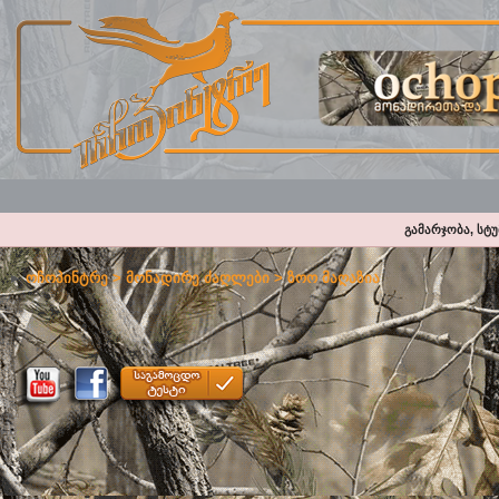
გამარჯობა, სტ
ოჩოპინტრე
>
მონადირე ძაღლები
>
ზოო მაღაზია