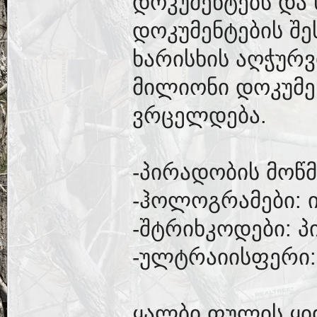
დოკუმენტებს და 
დოკუმენტების შე
ხარისხის აღჭურვ
მილიონი დოკუმ
ვრცელდება.
-პირადობის მოწმ
-ჰოლოგრამები: 
-შტრიხკოდები: პ
-ულტრაიისფერი:
ყალბი ფულის ყი