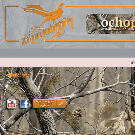
ეს
ოჩოპინტრე