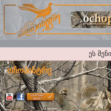
ეს მენ
ოჩოპინტრე