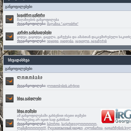
განყოფილებები
სავაჭრო ცენტრი
მაღაზიების განყოფილება
ქვეგანყოფილება:
მაღაზია "კალიბრი"
კერძო განცხადებები
ყიდვა, გაყიდვა, გაცვლა, გაჩუქება და ამასთან დაკავშირებული საკითხ
ქვეგანყოფილება:
ვიყიდი
,
იყიდება
,
გავცვლი, გავაჩუქებ
სხვადასხვა
განყოფილებები
ლ ო თ ო ბ ე ბ ი
ქვეგანყოფილება:
ლოთობების არქივი
სხვა გასვლები
სხვა თემები
ამ განყოფილებაში გახსენით ისეთი თემები
რომლებიც არ იცით სად გახსნათ
ქვეგანყოფილება:
სპორტი
,
საქართველოოოოოო,
ლამაზოოოოოო!!!
,
Русскоязычный раздел
,
კულინარია
,
გადარჩენის ხელ