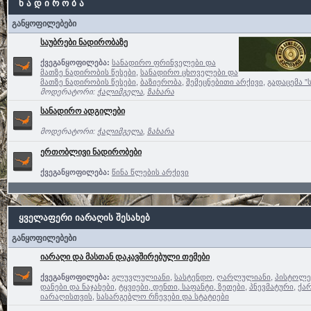
ნ ა დ ი რ ო ბ ა
განყოფილებები
საუბრები ნადირობაზე
ქვეგანყოფილება:
სანადირო ფრინველები და
მათზე ნადირობის წესები
,
სანადირო ცხოველები და
მათზე ნადირობის წესები
,
ბაზიერობა
,
შემეცნებითი არქივი
,
გადაცემა ”
მოდერატორი:
ჭალიმგელა
,
ზახარა
სანადირო ადგილები
მოდერატორი:
ჭალიმგელა
,
ზახარა
ერთობლივი ნადირობები
ქვეგანყოფილება:
წინა წლების არქივი
ყველაფერი იარაღის შესახებ
განყოფილებები
იარაღი და მასთან დაკავშირებული თემები
ქვეგანყოფილება:
გლუვლულიანი
,
სასტენდო
,
ღარლულიანი
,
პისტოლე
დანები და ნაჯახები
,
ტყვიები, დენთი, საფანტი, ზეთები
,
პნევმატური
,
ქა
იარაღისთვის
,
სასარგებლო რჩევები და სტატიები