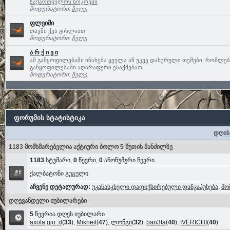
საქართველოს სოკოები
მოდერატორი:
ჩელე
ფლეიმი
თავში ქვა გიხლიათ
მოდერატორი:
ჩელე
ა რ ქ ი ვ ი
ამ განყოფილებაში ინახება ყველა აწ უკვე დახურული თემები, რომლე
განყოფილებაში აღარაფერი ესაქმებათ
მოდერატორი:
ჩელე
ფორუმის სტატისტიკა
დღის
1183 მომხმარებელია აქტიური ბოლო 5 წუთის მანძილზე
1183
სტუმარი,
0
წევრი,
0
ანონუმური წევრი
ქალბატონი გუგული
აჩვენე დეტალურად:
უკანასკნელი დაფიქსირებული დაწკაპუნება
,
მო
დღევანდელი იუბილარები
5
წევრია დღეს იუბილარი
axota gio :d
(
33
),
Mikheil
(
47
),
ლონგი
(
32
),
ban3ta
(
40
),
IVERICHI
(
40
)