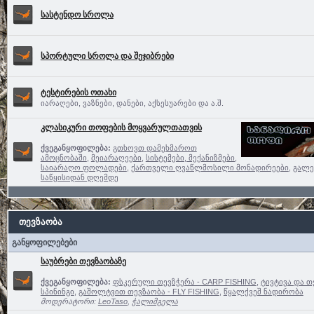
სასტენდო სროლა
სპორტული სროლა და შეჯიბრები
ტესტირების ოთახი
იარაღები, ვაზნები, დანები, აქსესუარები და ა.შ.
კლასიკური თოფების მოყვარულთათვის
ქვეგანყოფილება:
გთხოვთ დამეხმაროთ
ამოცნობაში
,
მეიარაღეები
,
სისტემები, მექანიზმები,
საიარაღო ფოლადები
,
ქართველი ღვაწლმოსილი მონადირეები
,
გალე
საწყისიდან დღემდე
თევზაობა
განყოფილებები
საუბრები თევზაობაზე
ქვეგანყოფილება:
ფსკერული თევზჭერა - CARP FISHING
,
ტივტივა და თ
სპინინგი
,
გაშოლტვით თევზაობა - FLY FISHING
,
წყალქვეშ ნადირობა
მოდერატორი:
LeoTaso
,
ჭალიმგელა