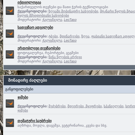
იქთიოლოგია
საქართველოს თევზები და მათი ჭერის ტექნოლოგიები
ქვეგანყოფილება:
ზღვაში მობინადრე სახეობები
,
მტკნარი წყლის მტაც
წყლის მშვიდობიანი სახეობები
მოდერატორი:
ჭალიმგელა
,
LeoTaso
სათევზაო ადგილები
ქვეგანყოფილება:
ტბები
,
მდინარეები
,
ზღვა
,
ფასიანი სათევზაო ადგილე
მოდერატორი:
ჭალიმგელა
,
LeoTaso
ერთობლივი თევზაობები
ფოტოგალერეა, რეპორტები, გეგმები
ქვეგანყოფილება:
წინა წლების არქივი
მოდერატორი:
ჭალიმგელა
,
LeoTaso
მონადირე ძაღლები
განყოფილებები
ჯიშები
ქვეგანყოფილება:
მეძებრები
,
მდევრები, მყეფრები
,
სპანიელები
,
სოროე
ჯიშები
თემატური საუბრები
აღზრდა, მოვლა, დაგეშვა, ვეტერინარია, კვება და სხვ.