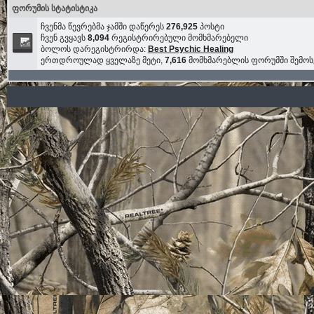
ფორუმის სტატისტიკა
ჩვენმა წევრებმა ჯამში დაწერეს
276,925
პოსტი
ჩვენ გვყავს
8,094
რეგისტრირებული მომხმარებელი
ბოლოს დარეგისტრირდა:
Best Psychic Healing
ერთდროულად ყველაზე მეტი,
7,616
მომხმარებლის ფორუმში შემო