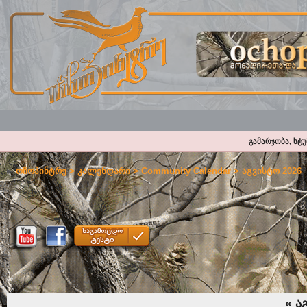
გამარჯობა, სტ
ოჩოპინტრე
>
კალენდარი
>
Community Calendar
> აგვისტო 2026
«
აგ