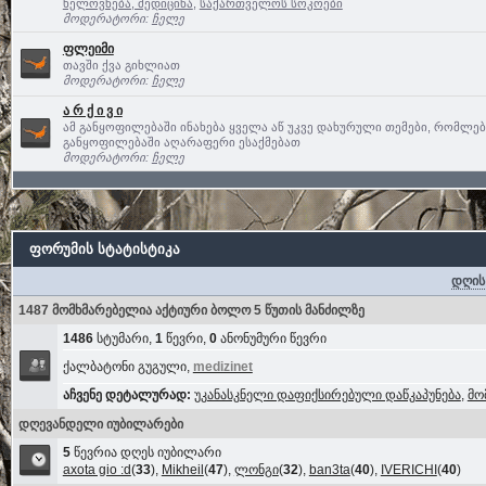
ხელოვნება, მედიცინა
,
საქართველოს სოკოები
მოდერატორი:
ჩელე
ფლეიმი
თავში ქვა გიხლიათ
მოდერატორი:
ჩელე
ა რ ქ ი ვ ი
ამ განყოფილებაში ინახება ყველა აწ უკვე დახურული თემები, რომლე
განყოფილებაში აღარაფერი ესაქმებათ
მოდერატორი:
ჩელე
ფორუმის სტატისტიკა
დღის
1487 მომხმარებელია აქტიური ბოლო 5 წუთის მანძილზე
1486
სტუმარი,
1
წევრი,
0
ანონუმური წევრი
ქალბატონი გუგული,
medizinet
აჩვენე დეტალურად:
უკანასკნელი დაფიქსირებული დაწკაპუნება
,
მო
დღევანდელი იუბილარები
5
წევრია დღეს იუბილარი
axota gio :d
(
33
),
Mikheil
(
47
),
ლონგი
(
32
),
ban3ta
(
40
),
IVERICHI
(
40
)