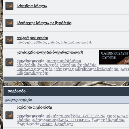
სასტენდო სროლა
სპორტული სროლა და შეჯიბრები
ტესტირების ოთახი
იარაღები, ვაზნები, დანები, აქსესუარები და ა.შ.
კლასიკური თოფების მოყვარულთათვის
ქვეგანყოფილება:
გთხოვთ დამეხმაროთ
ამოცნობაში
,
მეიარაღეები
,
სისტემები, მექანიზმები,
საიარაღო ფოლადები
,
ქართველი ღვაწლმოსილი მონადირეები
,
გალე
საწყისიდან დღემდე
თევზაობა
განყოფილებები
საუბრები თევზაობაზე
ქვეგანყოფილება:
ფსკერული თევზჭერა - CARP FISHING
,
ტივტივა და თ
სპინინგი
,
გაშოლტვით თევზაობა - FLY FISHING
,
წყალქვეშ ნადირობა
მოდერატორი:
LeoTaso
,
ჭალიმგელა