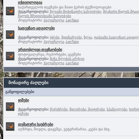
იქთიოლოგია
საქართველოს თევზები და მათი ჭერის ტექნოლოგიები
ქვეგანყოფილება:
ზღვაში მობინადრე სახეობები
,
მტკნარი წყლის მტაც
წყლის მშვიდობიანი სახეობები
მოდერატორი:
ჭალიმგელა
,
LeoTaso
სათევზაო ადგილები
ქვეგანყოფილება:
ტბები
,
მდინარეები
,
ზღვა
,
ფასიანი სათევზაო ადგილე
მოდერატორი:
ჭალიმგელა
,
LeoTaso
ერთობლივი თევზაობები
ფოტოგალერეა, რეპორტები, გეგმები
ქვეგანყოფილება:
წინა წლების არქივი
მოდერატორი:
ჭალიმგელა
,
LeoTaso
მონადირე ძაღლები
განყოფილებები
ჯიშები
ქვეგანყოფილება:
მეძებრები
,
მდევრები, მყეფრები
,
სპანიელები
,
სოროე
ჯიშები
თემატური საუბრები
აღზრდა, მოვლა, დაგეშვა, ვეტერინარია, კვება და სხვ.