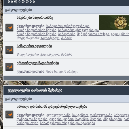
ნ ა დ ი რ ო ბ ა
განყოფილებები
საუბრები ნადირობაზე
ქვეგანყოფილება:
სანადირო ფრინველები და
მათზე ნადირობის წესები
,
სანადირო ცხოველები და
მათზე ნადირობის წესები
,
ბაზიერობა
,
შემეცნებითი არქივი
,
გადაცემა ”
მოდერატორი:
ჭალიმგელა
,
ზახარა
სანადირო ადგილები
მოდერატორი:
ჭალიმგელა
,
ზახარა
ერთობლივი ნადირობები
ქვეგანყოფილება:
წინა წლების არქივი
ყველაფერი იარაღის შესახებ
განყოფილებები
იარაღი და მასთან დაკავშირებული თემები
ქვეგანყოფილება:
გლუვლულიანი
,
სასტენდო
,
ღარლულიანი
,
პისტოლე
დანები და ნაჯახები
,
ტყვიები, დენთი, საფანტი, ზეთები
,
პნევმატური
,
ქა
იარაღისთვის
,
სასარგებლო რჩევები და სტატიები