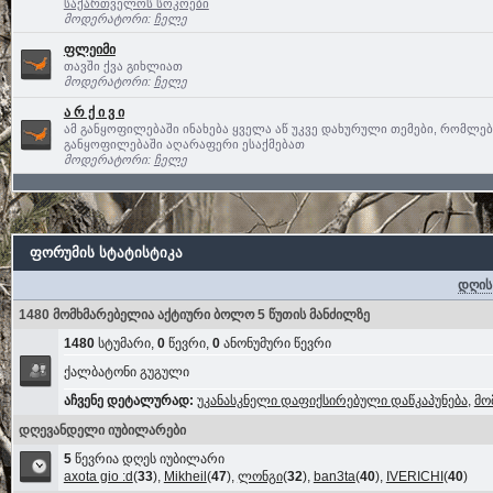
საქართველოს სოკოები
მოდერატორი:
ჩელე
ფლეიმი
თავში ქვა გიხლიათ
მოდერატორი:
ჩელე
ა რ ქ ი ვ ი
ამ განყოფილებაში ინახება ყველა აწ უკვე დახურული თემები, რომლე
განყოფილებაში აღარაფერი ესაქმებათ
მოდერატორი:
ჩელე
ფორუმის სტატისტიკა
დღის
1480 მომხმარებელია აქტიური ბოლო 5 წუთის მანძილზე
1480
სტუმარი,
0
წევრი,
0
ანონუმური წევრი
ქალბატონი გუგული
აჩვენე დეტალურად:
უკანასკნელი დაფიქსირებული დაწკაპუნება
,
მო
დღევანდელი იუბილარები
5
წევრია დღეს იუბილარი
axota gio :d
(
33
),
Mikheil
(
47
),
ლონგი
(
32
),
ban3ta
(
40
),
IVERICHI
(
40
)