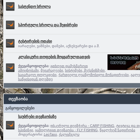
სასტენდო სროლა
სპორტული სროლა და შეჯიბრები
ტესტირების ოთახი
იარაღები, ვაზნები, დანები, აქსესუარები და ა.შ.
კლასიკური თოფების მოყვარულთათვის
ქვეგანყოფილება:
გთხოვთ დამეხმაროთ
ამოცნობაში
,
მეიარაღეები
,
სისტემები, მექანიზმები,
საიარაღო ფოლადები
,
ქართველი ღვაწლმოსილი მონადირეები
,
გალე
საწყისიდან დღემდე
თევზაობა
განყოფილებები
საუბრები თევზაობაზე
ქვეგანყოფილება:
ფსკერული თევზჭერა - CARP FISHING
,
ტივტივა და თ
სპინინგი
,
გაშოლტვით თევზაობა - FLY FISHING
,
წყალქვეშ ნადირობა
მოდერატორი:
LeoTaso
,
ჭალიმგელა