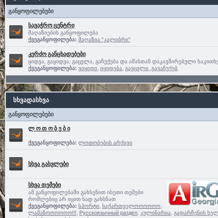
განყოფილებები
სავაჭრო ცენტრი
მაღაზიების განყოფილება
ქვეგანყოფილება:
მაღაზია "კალიბრი"
კერძო განცხადებები
ყიდვა, გაყიდვა, გაცვლა, გაჩუქება და ამასთან დაკავშირებული საკითხ
ქვეგანყოფილება:
ვიყიდი
,
იყიდება
,
გავცვლი, გავაჩუქებ
სხვადასხვა
განყოფილებები
ლ ო თ ო ბ ე ბ ი
ქვეგანყოფილება:
ლოთობების არქივი
სხვა გასვლები
სხვა თემები
ამ განყოფილებაში გახსენით ისეთი თემები
რომლებიც არ იცით სად გახსნათ
ქვეგანყოფილება:
სპორტი
,
საქართველოოოოოო,
ლამაზოოოოოო!!!
,
Русскоязычный раздел
,
კულინარია
,
გადარჩენის ხელ