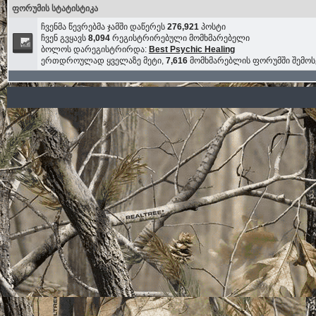
ფორუმის სტატისტიკა
ჩვენმა წევრებმა ჯამში დაწერეს
276,921
პოსტი
ჩვენ გვყავს
8,094
რეგისტრირებული მომხმარებელი
ბოლოს დარეგისტრირდა:
Best Psychic Healing
ერთდროულად ყველაზე მეტი,
7,616
მომხმარებლის ფორუმში შემო