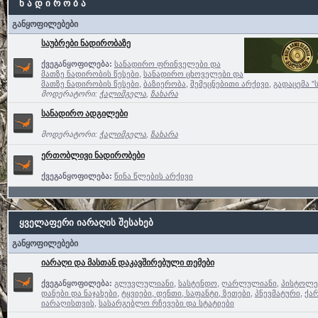
ნ ა დ ი რ ო ბ ა
განყოფილებები
საუბრები ნადირობაზე
ქვეგანყოფილება:
სანადირო ფრინველები და
მათზე ნადირობის წესები
,
სანადირო ცხოველები და
მათზე ნადირობის წესები
,
ბაზიერობა
,
შემეცნებითი არქივი
,
გადაცემა ”
მოდერატორი:
ჭალიმგელა
,
ზახარა
სანადირო ადგილები
მოდერატორი:
ჭალიმგელა
,
ზახარა
ერთობლივი ნადირობები
ქვეგანყოფილება:
წინა წლების არქივი
ყველაფერი იარაღის შესახებ
განყოფილებები
იარაღი და მასთან დაკავშირებული თემები
ქვეგანყოფილება:
გლუვლულიანი
,
სასტენდო
,
ღარლულიანი
,
პისტოლე
დანები და ნაჯახები
,
ტყვიები, დენთი, საფანტი, ზეთები
,
პნევმატური
,
ქა
იარაღისთვის
,
სასარგებლო რჩევები და სტატიები