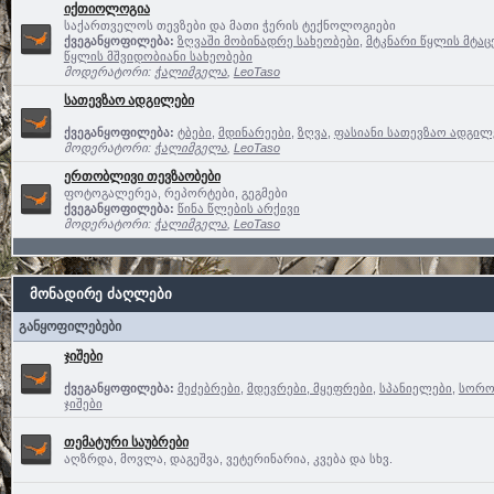
იქთიოლოგია
საქართველოს თევზები და მათი ჭერის ტექნოლოგიები
ქვეგანყოფილება:
ზღვაში მობინადრე სახეობები
,
მტკნარი წყლის მტაც
წყლის მშვიდობიანი სახეობები
მოდერატორი:
ჭალიმგელა
,
LeoTaso
სათევზაო ადგილები
ქვეგანყოფილება:
ტბები
,
მდინარეები
,
ზღვა
,
ფასიანი სათევზაო ადგილე
მოდერატორი:
ჭალიმგელა
,
LeoTaso
ერთობლივი თევზაობები
ფოტოგალერეა, რეპორტები, გეგმები
ქვეგანყოფილება:
წინა წლების არქივი
მოდერატორი:
ჭალიმგელა
,
LeoTaso
მონადირე ძაღლები
განყოფილებები
ჯიშები
ქვეგანყოფილება:
მეძებრები
,
მდევრები, მყეფრები
,
სპანიელები
,
სოროე
ჯიშები
თემატური საუბრები
აღზრდა, მოვლა, დაგეშვა, ვეტერინარია, კვება და სხვ.