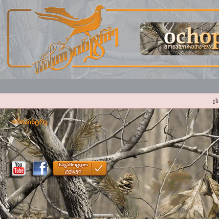
ეს
ოჩოპინტრე