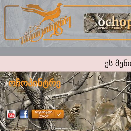
ეს მენ
ოჩოპინტრე