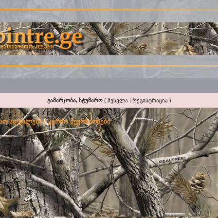
გამარჯობა, სტუმარო
(
შესვლა
|
რეგისტრაცია
)
აო ადგილები / კერძო მეურნეობები