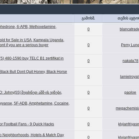
გამოხმ.
თემის ავტო
phedrone, 6-APB, Methoxetamine,
0
blancatrad
old for Sale in USA, Kampala Uganda,
t if you are a serious buyer
0
Perry Lun
5) 480-1590 buy TELC B1 zertifikat in
0
nakata78
Black Bull Dont Quit Honey, Black Horse
0
lamielroya
: Johnyj55] შეიძინეთ აშშ-ის ვიზები,
0
paoloe
 Vyvanse, 5F-ADB, Amphetamine, Cocaine,
0
megachemisl
or Football Fans - 9 Quick Hacks
0
klyianfriyas
 to Neighborhoods, Hotels & Match Day
0
klyianfriyas