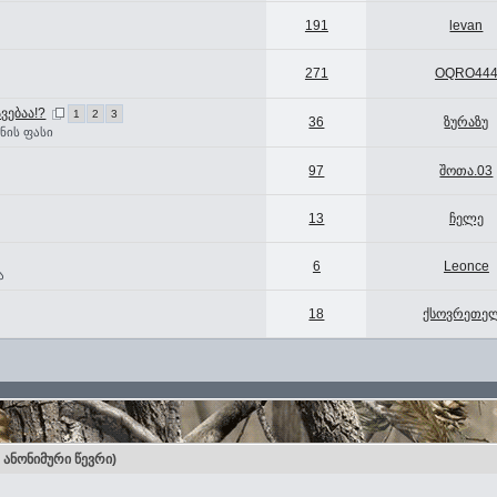
191
levan
271
OQRO44
ვებაა!?
1
2
3
36
ზურაზუ
ნის ფასი
97
შოთა.03
13
ჩელე
6
Leonce
ა
18
ქსოვრეთე
0 ანონიმური წევრი)