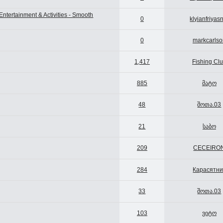
ntertainment & Activities - Smooth
0
klyianfriyas
0
markcarlso
1,417
Fishing Cl
885
მატო
48
შოთა.03
21
საბო
209
CECEIRO
284
Карасятни
33
შოთა.03
103
ვიტო