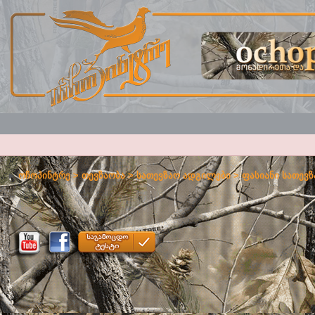
ოჩოპინტრე
>
თევზაობა
>
სათევზაო ადგილები
>
ფასიანი სათევზ