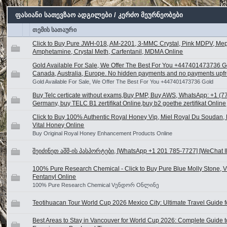
ფასიანი სათევზაო ადგილები / კერძო მეურნეობები
თემის სათაური
Click to Buy Pure JWH-018, AM-2201, 3-MMC Crystal, Pink MDPV, Me
Amphetamine, Crystal Meth, Carfentanil, MDMA Online
Gold Available For Sale, We Offer The Best For You +447401473736 G
Canada, Australia, Europe. No hidden payments and no payments upfron
Gold Available For Sale, We Offer The Best For You +447401473736 Gold
Buy Telc certicate without exams,Buy PMP, Buy AWS, WhatsApp: +1 (77
Germany, buy TELC B1 zertifikat Online,buy b2 goethe zertifikat Online
Click to Buy 100% Authentic Royal Honey Vip, Miel Royal Du Soudan, 
Vital Honey Online
Buy Original Royal Honey Enhancement Products Online
შეიძინეთ აშშ-ის პასპორტები, [WhatsApp +1 201 785-7727] [WeChat ID
100% Pure Research Chemical - Click to Buy Pure Blue Molly Stone,
Fentanyl Online
100% Pure Research Chemical Vენდორ Oნლინე
Teotihuacan Tour World Cup 2026 Mexico City: Ultimate Travel Guide f
Best Areas to Stay in Vancouver for World Cup 2026: Complete Guide