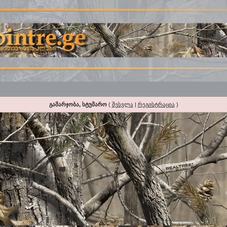
გამარჯობა, სტუმარო
(
შესვლა
|
რეგისტრაცია
)