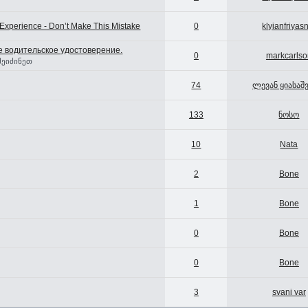
Experience - Don’t Make This Mistake
0
klyianfriyas
 водительское удостоверение.
0
markcarlso
შეიძინეთ
74
ლევან ყიასაშ
133
ნოსო
10
Nata
2
Bone
1
Bone
0
Bone
0
Bone
3
svani var