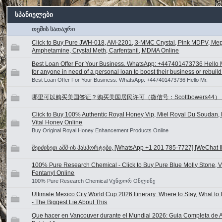
სპანიელები
თემის სათაური
Click to Buy Pure JWH-018, AM-2201, 3-MMC Crystal, Pink MDPV, Me
Amphetamine, Crystal Meth, Carfentanil, MDMA Online
Best Loan Offer For Your Business. WhatsApp: +447401473736 Hello Mr.
for anyone in need of a personal loan to boost their business or rebuild t
Best Loan Offer For Your Business. WhatsApp: +447401473736 Hello Mr.
哪里可以购买美国签证？购买美国居民许可（微信号：Scottbowers44
Click to Buy 100% Authentic Royal Honey Vip, Miel Royal Du Soudan, 
Vital Honey Online
Buy Original Royal Honey Enhancement Products Online
შეიძინეთ აშშ-ის პასპორტები, [WhatsApp +1 201 785-7727] [WeChat ID
100% Pure Research Chemical - Click to Buy Pure Blue Molly Stone,
Fentanyl Online
100% Pure Research Chemical Vენდორ Oნლინე
Ultimate Mexico City World Cup 2026 Itinerary: Where to Stay, What t
- The Biggest Lie About This
Que hacer en Vancouver durante el Mundial 2026: Guia Completa de Ac