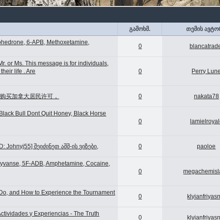
გამოხმ.
თემის ავტო
phedrone, 6-APB, Methoxetamine,
0
blancatrad
 or Ms. This message is for individuals,
heir life . Are
0
Perry Lun
） 购买加拿大居民许可，
0
nakata78
Black Bull Dont Quit Honey, Black Horse
0
lamielroya
: Johnyj55] შეიძინეთ აშშ-ის ვიზები,
0
paoloe
 Vyvanse, 5F-ADB, Amphetamine, Cocaine,
0
megachemisl
o Do, and How to Experience the Tournament
0
klyianfriyas
tividades y Experiencias - The Truth
0
klyianfriyas