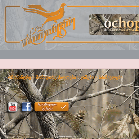
ოჩოპინტრე
>
მონადირე ძაღლები
>
ჯიშები
>
სპანიელები