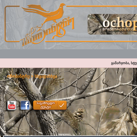
გამარჯობა, სტ
ოჩოპინტრე
>
სხვადასხვა