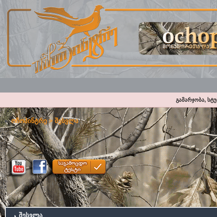
გამარჯობა, სტ
ოჩოპინტრე
> შესვლა
შესვლა