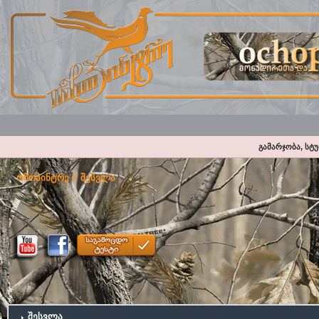
გამარჯობა, სტ
ოჩოპინტრე
> შესვლა
შესვლა