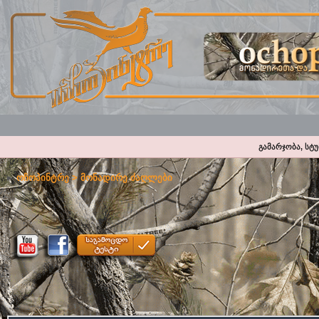
გამარჯობა, სტ
ოჩოპინტრე
>
მონადირე ძაღლები