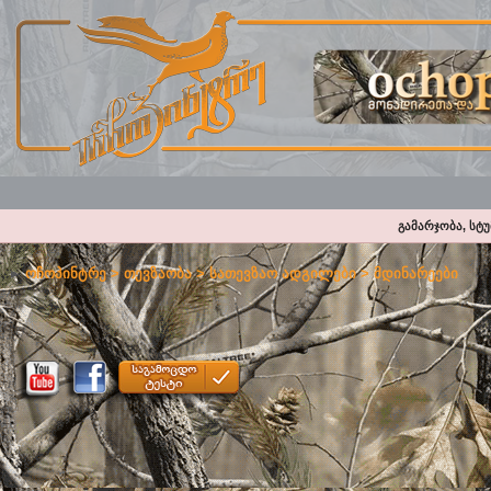
გამარჯობა, სტ
ოჩოპინტრე
>
თევზაობა
>
სათევზაო ადგილები
>
მდინარეები