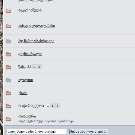
ბაკურიანულა
მინგეჩაური+ალაზანი
მდ.წაბლარასრყალი
ცხენის წყალი
ზანა
1
2
ალგეთი
ქსანი
რაჭა რიცეულა
1
2
ოღასკურა
ოღასკურა სულ პატარა მდინარეა