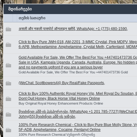
მდინარეები
თემის სათაური
असली और नकली पासपोर्ट ऑनलाइन खरीदें, WhatsApp: +1 (775) 480-1590,
Click to Buy Pure JWH-018, AM-2201, 3-MMC Crystal, Pink MDPV, Me
6-APB, Methoxetamine, Amphetamine, Crystal Meth, Carfentanil, MDMA
Gold Available For Sale, We Offer The Best For You +447401473736 Go
Sale in USA, Kampala Uganda, Canada, Australia, Europe. No hidden
and no payments upfront if you are a serious buyer
Gold Available For Sale, We Offer The Best For You +447401473736 Gold
(WeChat: Scottbowers44) Buy Real/Fake Passports,
Click to Buy 100% Authentic Royal Honey Vip, Miel Royal Du Soudan, B
Dont Quit Honey, Black Horse Vital Honey Online
Buy Original Royal Honey Enhancement Products Online
შეიძინეთ აშშ-ის პასპორტები, [WhatsApp +1 201 785-7727] [WeChat I
Johnyj55] შეიძინეთ აშშ-ის ვიზები,
100% Pure Research Chemical - Click to Buy Pure Blue Molly Stone, V
5F-ADB, Amphetamine, Cocaine, Fentanyl Online
100% Pure Research Chemical Vენდორ Oნლინე