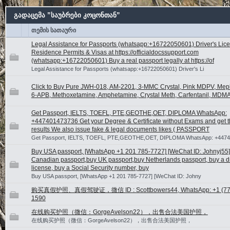
გადაცემა ”საუბრები კოცონთან”
თემის სათაური
Legal Assistance for Passports (whatsapp:+16722050601) Driver's Lic
Residence Permits & Visas at https://officialdocssupport.com
(whatsapp:+16722050601) Buy a real passport legally at https://of
Legal Assistance for Passports (whatsapp:+16722050601) Driver's Li
Click to Buy Pure JWH-018, AM-2201, 3-MMC Crystal, Pink MDPV, Me
6-APB, Methoxetamine, Amphetamine, Crystal Meth, Carfentanil, MDMA
Get Passport, IELTS, TOEFL, PTE,GEOTHE,OET, DIPLOMA WhatsApp:
+447401473736 Get your Degree & Certificate without Exams and get t
results We also issue fake & legal documents likes ( PASSPORT
Get Passport, IELTS, TOEFL, PTE,GEOTHE,OET, DIPLOMA WhatsApp: +447
Buy USA passport, [WhatsApp +1 201 785-7727] [WeChat ID: Johnyj55]
Canadian passport,buy UK passport,buy Netherlands passport, buy a dr
license, buy a Social Security number, buy
Buy USA passport, [WhatsApp +1 201 785-7727] [WeChat ID: Johny
购买真假护照、真假驾驶证，微信 ID : Scottbowers44, WhatsApp: +1 (775
1590
在线购买护照（微信：GorgeAvelson22），出售合法美国护照，
在线购买护照（微信：GorgeAvelson22），出售合法美国护照，