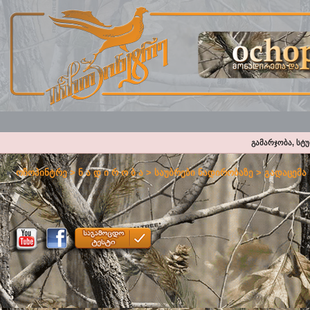
გამარჯობა, სტ
ოჩოპინტრე
>
ნ ა დ ი რ ო ბ ა
>
საუბრები ნადირობაზე
>
გადაცემა