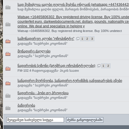
სად შემიძლია ყალბი ფულის შეძენა ონლაინ (whatsapp +447436442
სად შემიძლია ყალბი ფულის, მართვის მოწმობების, პირადობის მოწმო
Watsap +16465806302. Buy registered driving license. Buy 100% unde
counterfeit euro. darkwebdocuments.net. dollars, pounds. nationality cer
online. We deal and specialize in helping y
Watsap +16465806302. Buy registered driving license. Buy 100% undetect
სამონადირეო კლუბი ”ოჩოპინტრე”
1
2
3
გადაცემა ”საუბრები კოცონთან”
მონადირე ძაღლები
გადაცემა ” საუბრები კოცონთან”
ნადირობის სეზონი (სტუმრად ოჩოპინტრელები)
1
2
FM-102.4 რადიოგადაცემა- პიკის საათი
სანადირო მეურნეობა, სანადირო ტურიზმის განვითარების გზები
გადაცემა ” საუბრები კოცონთან”
ნადირობა - ჰობი თუ პროფესია
გადაცემა ”საუბრები კოცონთან”
ბაზიერობა
გადაცემა ”საუბრები კოცონთან”