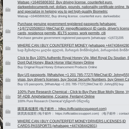
Watsap +16465806302, Buy driving license. counterfeit euro.
darkwebdocuments.net. dollars, pounds. nationality certificate online. 
and specialize in helping you to get high-quality Biometric
Watsap +16465806302, Buy driving license. counterfeit euro. darkwebdoc
Purchase genuine government registered passports [whatsapp:
+1(672)2050601] (WeChat ID: mingofficialdocs) ID cards, driver's licen
cards, residence permits, IELTS scores, work permits, citi
Purchase genuine government registered passports [whatsapp: +1(672)205
WHERE CAN I BUY COUNTERFEIT MONEY (‪whatsapp +4474364428
სად შემიძლია ყალბი ფულის, მართვის მოწმობების, პირადობის მოწმო
Click to Buy 100% Authentic Royal Honey Vip, Miel Royal Du Soudan, B
Dont Quit Honey, Black Horse Vital Honey Online
Buy Original Royal Honey Enhancement Products Online
Buy US passports, [WhatsApp +1 201 785-7727] [WeChat ID: Johnyj55
visas, buy driver's licenses, buy Social Security Numbers, buy Green Ca
Buy US passports, [WhatsApp +1 201 785-7727] [WeChat ID: Johnyj55] buy
100% Pure Research Chemical - Click to Buy Pure Blue Molly Stone, V
5F-ADB, Amphetamine, Cocaine, Fentanyl Online
100% Pure Research Chemical Vენდორ Oნლინე
購買真假護照 (电子邮件： https://officialdocssupport.com)
購買真假護照 (电子邮件： https://officialdocssupport.com) （电子邮件：contact@o
WHERE CAN I BUY COUNTERFEIT MONEY,DRIVERS LICENSES,ID
CARDS,PASSPORTS (‪whatsapp +447436442801)