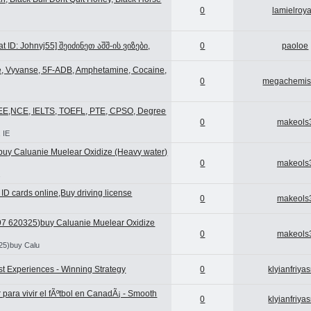
0
lamielroya
 ID: Johnyj55] შეიძინეთ აშშ-ის ვიზები,
0
paoloe
ne, Vyvanse, 5F-ADB, Amphetamine, Cocaine,
0
megachemis
REE,NCE, IELTS, TOEFL, PTE, CPSO, Degree
0
makeols
 IE
uy Caluanie Muelear Oxidize (Heavy water)
0
makeols
a
D cards online,Buy driving license
0
makeols
620325)buy Caluanie Muelear Oxidize
0
makeols
5)buy Calu
st Experiences - Winning Strategy
0
klyianfriya
para vivir el fÃºtbol en CanadÃ¡ - Smooth
0
klyianfriya