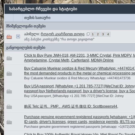
სასარგებლო რჩევები და სტატიები
თემის სათაური
მნიშვნელოვანი თემები
აპინული:
როგორ ავარჩიოთ თოფი
1
2
3
4
ანუ პასუხი კითხვებზე "რა თოფი ვიყიდოთ"
განყოფილების თემები
Click to Buy Pure JWH-018, AM-2201, 3-MMC Crystal, Pink MDPV,
Amphetamine, Crystal Meth, Carfentanil, MDMA Online
Buy Caluanie Muelear oxidize & Red Mecury WhatsApp: +44740147
the most demanded products in the metal or chemical processing sect
Buy Caluanie Muelear oxidize & Red Mecury WhatsApp: +447401473736
Buy USA passport, [WhatsApp +1 201 785-7727] [WeChat ID: Johny
passport,buy Netherlands passport, buy a driver's license, buy a So
Buy USA passport, [WhatsApp +1 201 785-7727] [WeChat ID: Johny
购买 Telc 证书、PMP、AWS 证书 微信 ID: Scottbowers44,
Purchase genuine government registered passports [whatsapp: +1(
ID cards, driver's licenses, green cards, residence permits, IELTS sco
Purchase genuine government registered passports [whatsapp: +1(672)20
Click to Buy 100% Authentic Royal Honey Vip, Miel Royal Du Souda