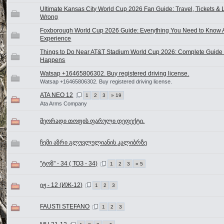
Ultimate Kansas City World Cup 2026 Fan Guide: Travel, Tickets & L
Wrong
Foxborough World Cup 2026 Guide: Everything You Need to Know Ab
Experience
Things to Do Near AT&T Stadium World Cup 2026: Complete Guide to
Happens
Watsap +16465806302. Buy registered driving license.
Watsap +16465806302. Buy registered driving license.
ATA NEO 12
1
2
3
» 19
Ata Arms Company
მეორადი თოფის ფარული დეფექტი.
ჩემი აზრი გლუვლულიანის კალიბრზე
"ტოზ" - 34 ( ТОЗ - 34)
1
2
3
» 5
იჟ - 12 (ИЖ-12)
1
2
3
FAUSTI STEFANO
1
2
3