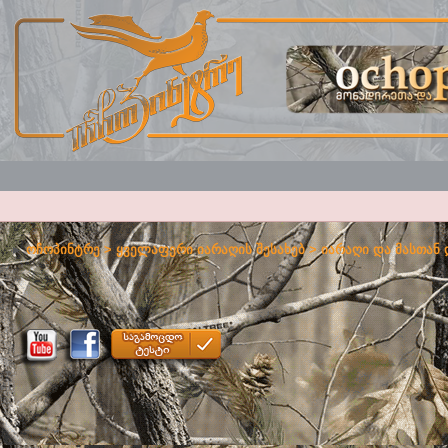
ოჩოპინტრე
>
ყველაფერი იარაღის შესახებ
>
იარაღი და მასთან