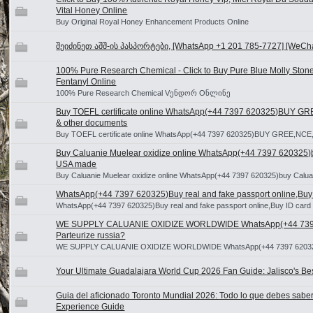
Vital Honey Online
Buy Original Royal Honey Enhancement Products Online
შეიძინეთ აშშ-ის პასპორტები, [WhatsApp +1 201 785-7727] [WeChat
100% Pure Research Chemical - Click to Buy Pure Blue Molly Sto
Fentanyl Online
100% Pure Research Chemical Vენდორ Oნლინე
Buy TOEFL certificate online WhatsApp(+44 7397 620325)BUY G
& other documents
Buy TOEFL certificate online WhatsApp(+44 7397 620325)BUY GREE,NCE,
Buy Caluanie Muelear oxidize online WhatsApp(+44 7397 620325)b
USA made
Buy Caluanie Muelear oxidize online WhatsApp(+44 7397 620325)buy Calu
WhatsApp(+44 7397 620325)Buy real and fake passport online,Buy I
WhatsApp(+44 7397 620325)Buy real and fake passport online,Buy ID card
WE SUPPLY CALUANIE OXIDIZE WORLDWIDE WhatsApp(+44 7397 
Parteurize russia?
WE SUPPLY CALUANIE OXIDIZE WORLDWIDE WhatsApp(+44 7397 62032
Your Ultimate Guadalajara World Cup 2026 Fan Guide: Jalisco's Be
Guia del aficionado Toronto Mundial 2026: Todo lo que debes saber 
Experience Guide