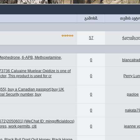
გამოხმ.
თემის ავტ
57
ჭალიმგე
 Mephedrone, 6-APB, Methoxetamine,
0
blancatra
3736 Caluaine Muelear Oxidize is one of
or, This product is used for cr
0
Perry Lu
j55], buy a Canadian passport,buy UK
cial Security number, buy
0
paoloe
0
nakata7
672)2050601] (WeChat ID: mingofficialdocs)
res, work permits, citi
0
jeanne v
5
n, Black Bull Dont Quit Honey, Black Horse