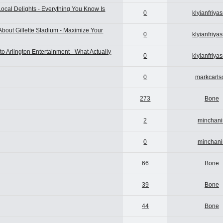
ocal Delights - Everything You Know Is
0
klyianfriya
out Gillette Stadium - Maximize Your
0
klyianfriya
 Arlington Entertainment - What Actually
0
klyianfriya
0
markcarls
273
Bone
2
minchani
0
minchani
66
Bone
39
Bone
44
Bone