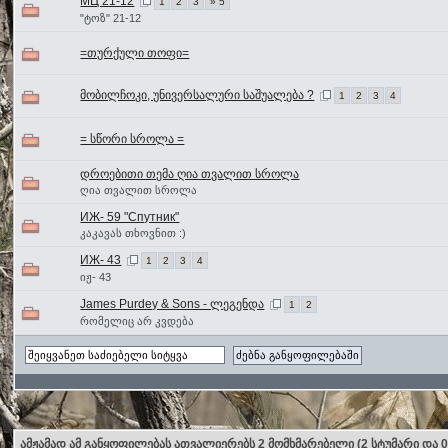
МЦ 21-12
1
2
3
» 5
"ტოზ" 21-12
=თურქული თოფი=
მობილჩოკი, უნივერსალური საშუალება ?
1
2
3
4
= სწორი სროლა =
დროებითი თემა ღია თვალით სროლა
ღია თვალით სროლა
ИЖ- 59 "Спутник"
კაკავას თხოვნით :)
ИЖ- 43
1
2
3
4
იჟ- 43
James Purdey & Sons - ლეგენდა
1
2
რომელიც არ კვდება
ამჟამად ამ განყოფილებას ათვალიერებს 2 მომხმარებელი
(2 სტუმარი და 