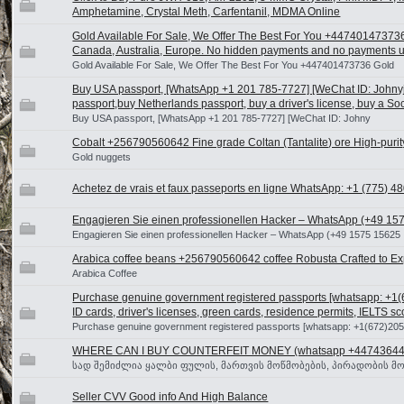
Amphetamine, Crystal Meth, Carfentanil, MDMA Online
Gold Available For Sale, We Offer The Best For You +44740147373
Canada, Australia, Europe. No hidden payments and no payments upf
Gold Available For Sale, We Offer The Best For You +447401473736 Gold
Buy USA passport, [WhatsApp +1 201 785-7727] [WeChat ID: Johny
passport,buy Netherlands passport, buy a driver's license, buy a So
Buy USA passport, [WhatsApp +1 201 785-7727] [WeChat ID: Johny
Cobalt +256790560642 Fine grade Coltan (Tantalite) ore High-purit
Gold nuggets
Achetez de vrais et faux passeports en ligne WhatsApp: +1 (775) 48
Engagieren Sie einen professionellen Hacker – WhatsApp (+49 15
Engagieren Sie einen professionellen Hacker – WhatsApp (+49 1575 15625
Arabica coffee beans +256790560642 coffee Robusta Crafted to Exp
Arabica Coffee
Purchase genuine government registered passports [whatsapp: +1(
ID cards, driver's licenses, green cards, residence permits, IELTS sco
Purchase genuine government registered passports [whatsapp: +1(672)20
WHERE CAN I BUY COUNTERFEIT MONEY (‪whatsapp +44743644
სად შემიძლია ყალბი ფულის, მართვის მოწმობების, პირადობის მო
Seller CVV Good info And High Balance