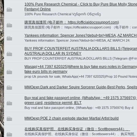
100% Pure Research Chemical - Click to Buy Pure Blue Molly Sto
Fentanyl Online
100% Pure Research Chemical Vენდორ Oნლინე
購買真假護照 (电子邮件： https://officialdocssupport.com)
購買真假護照 (电子邮件： https://officialdocssupport.com) （电子邮件：contac
Yankees information: Spencer Jones?debut<br/>MESA, AZ MARCH
Yankees information: Spencer Jones?debut<br/>MESA, AZ MARCH 24:
BUY PROP COUNTERFEIT AUSTRALIA DOLLARS BILLS {Telegra
AUSTRALIA DOLLAR IN SYDNEY
BUY PROP COUNTERFEIT AUSTRALIA DOLLARS BILLS {Telegram @Frin
Wasap(+44 7397 620325)Where to buy fake euro notes in Germ
fake euro bills in germany
prop Uk pounds for sale, WhatsApp(+44 7397 620325)Prop 10 Pound Note
MMOexp:Dark and Darker Squire Sorcerer Guide-Best Perks, Spell
Buy real and fake passport online, (WhatsApp : +49 1575 3756974) B
green card, residence permit, IELT,
Buy real and fake passport online, (WhatsApp : +49 1575 3756974) Buy d
MMOexp:POE 2 chain explode stacker Martial Artist build
在线购买真假护照、在线购买身份证（微信：Scottbowers44）、
在线购买真假护照、在线购买身份证（微信：Scottbowers44）、购买