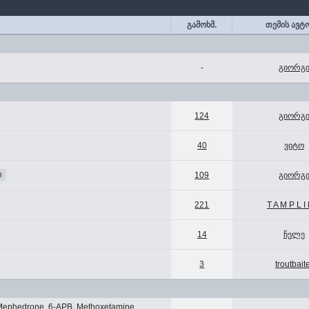
გამოხმ.
თემის ავტ
-
გიორგ
124
გიორგ
40
ვიტო
109
გიორგ
8
221
T A M P L I
14
ჩელე
3
troutbait
 Mephedrone, 6-APB, Methoxetamine,