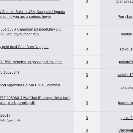
0
blancatra
6 Gold for Sale in USA, Kampala Uganda,
ront if you are a serious buyer
0
Perry Lu
j55], buy a Canadian passport,buy UK
cial Security number, buy
0
paoloe
y gold dust Gold Bars Nuggets
0
adikduz
0-1590. Achetez un passeport en ligne,
0
nakata7
75 1562534)
0
wojohn1
ort Argentina Bolivia Chile Colombia
0
lakalak
672)2050601] (WeChat ID: mingofficialdocs)
res, work permits, citi
0
jeanne v
5
2801)
0
garcia2
წმობების, პა
0
VERIFIE