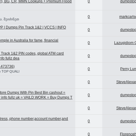
99!), BG, CR, MMN Lookups + Premium Flood
0
dumpsto
0
markcarls
ა. შეიძინეთ
PP | Dumps Pin Track 1&2 | VCCS | INFO
0
dumpsto
ple in Australia for fame, financial
0
Lazugidiom O
s Track 1&2 PIN codes, global ATM card
0
dumpsto
fo fullz dea
473736)
0
Perry Lu
) TOP QUALI
0
SteveAlexa
re Dumps With Pin Best Bin cashout =
0
dumpsto
info fullz uk = VAILD.WORK = Buy Dumps T
0
SteveAlexa
dress, phone number,account number,and
0
dumpsto
0
Florence