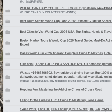
份、在线购买签证、
WHERE CAN I BUY COUNTERFEIT MONEY (‪whatsapp +44743644
WHERE CAN I BUY COUNTERFEIT MONEY,
Best Tours Seattle World Cup Fans 2026: Ultimate Guide for Soccer S
Best Cities to Visit World Cup 2026 USA: Top Sights, Hotels & Travel
Boston Harbor Tours & World Cup 2026 Travel Guide: Must-Do Activit
Expert
Dallas World Cup 2026 Itinerary: Complete Guide to Matches, Hotel
fulllz.asia [+] Sells FULLZ INFO SSN DOB KYC full database persona
Watsap +16465806302. Buy registered driving license. Buy 100% un
darkwebdocuments.net. dollars, pounds. nationality certificate onlin
Watsap +16465806302. Buy registered driving license. Buy 100% undetect
Hopping Fun: Mastering the Addictive Chaos of Crossy Road
Falling for the Endless Fun: A Guide to Mastering Slope Game
! Vaild.Work | Look DL, SSN Lookup (ONLY $2.99!), BG, CR, MMN 