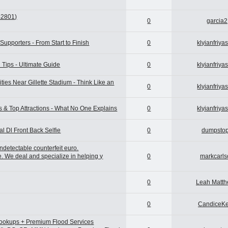
2801)
0
garcia2
upporters - From Start to Finish
0
klyianfriya
 Tips - Ultimate Guide
0
klyianfriya
ies Near Gillette Stadium - Think Like an
0
klyianfriya
s & Top Attractions - What No One Explains
0
klyianfriya
l Dl Front Back Selfie
0
dumpsto
detectable counterfeit euro.
e. We deal and specialize in helping y
0
markcarls
0
Leah Matt
0
CandiceK
Lookups + Premium Flood Services