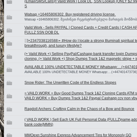
(Email/SMS/Calls)!! Vaild.Work | Look DL, SSN Lookup (ONLY $2.
S
Watsap +16465806302. Buy registered driving license.
Watsap +16465806302. შეიძინეთ რეგისტრირებული მართვის მოწმობ
Vaild.Work - Sells PAYPAL | Cloned Cards + Credit Cards | CASH A
FULLZ SSN DOB DL
░]+2347038116588➣ #How do I locate a strong Illuminati spiritual tem
breakthrough, and luxury lifestyle?
(+ Vaild.Work +) Selling PayPal/Cashapp bank transfer login Dump
cloning. (+ Vaild.Work +) Shop Dumps Track 1&2 magnetic stripe + in
AVAILABLE 100% UNDETECTABLE MONEY Whatsapp:…(+447401
AVAILABLE 100% UNDETECTABLE MONEY Whatsapp:…(+447401473736
Snow Rider: The Unwritten Code of the Endless Slopes
= VAILD.WORK = Buy Good Dumps Track 1&2 Cloning Cards ATM sto
VAILD.WORK = Buy Dumps Track 1&2 Paypal Cashapp ccv non vbv 
Ragdoll Archers: Crafting Calm in the Chaos of a Bow and Bounce
( VAILD.WORK ) Sell Each UK Full Personal Data (FULLZ)name,ad
bank code(MMN)
MMOexp:Sunshine Express Advancement Tips for Monopoly GO