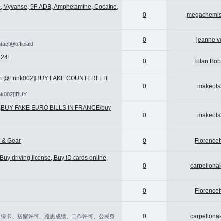
ne, Vyvanse, 5F-ADB, Amphetamine, Cocaine,
0
megachemis
0
jeanne v
t@officiald
 24:
0
Tolan Bo
m @Frink002]]BUY FAKE COUNTERFEIT
0
makeols
k002]]BUY
any,BUY FAKE EURO BILLS IN FRANCE/buy
0
makeols
s
s & Gear
0
Florence
uy driving license, Buy ID cards online,
0
carpellona
0
Florence
0
carpellona
驾照、绿卡、居留许可、雅思成绩、工作许可、公民身