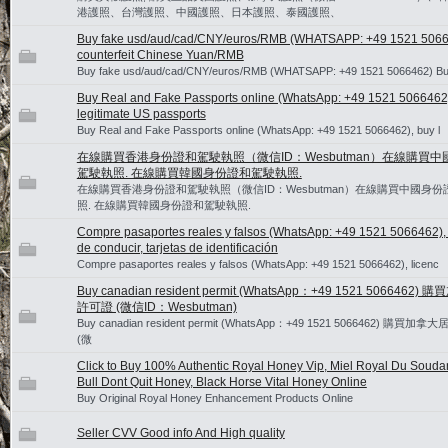
港護照、台灣護照、中國護照、日本護照、泰國護照、
Buy fake usd/aud/cad/CNY/euros/RMB (WHATSAPP: +49 1521 5066
counterfeit Chinese Yuan/RMB
Buy fake usd/aud/cad/CNY/euros/RMB (WHATSAPP: +49 1521 5066462) Bu
Buy Real and Fake Passports online (WhatsApp: +49 1521 5066462
legitimate US passports
Buy Real and Fake Passports online (WhatsApp: +49 1521 5066462), buy l
在線購買香港身份證和駕駛執照（微信ID：Wesbutman）在線購買
駕駛執照. 在線購買韓國身份證和駕駛執照.
在線購買香港身份證和駕駛執照（微信ID：Wesbutman）在線購買中國身
照. 在線購買韓國身份證和駕駛執照.
Compre pasaportes reales y falsos (WhatsApp: +49 1521 5066462), 
de conducir, tarjetas de identificación
Compre pasaportes reales y falsos (WhatsApp: +49 1521 5066462), licenc
Buy canadian resident permit (WhatsApp：+49 1521 5066462
許可證 (微信ID：Wesbutman)
Buy canadian resident permit (WhatsApp：+49 1521 5066462) 購買
(微
Click to Buy 100% Authentic Royal Honey Vip, Miel Royal Du Souda
Bull Dont Quit Honey, Black Horse Vital Honey Online
Buy Original Royal Honey Enhancement Products Online
Seller CVV Good info And High quality