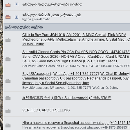
აპინული:
სადღეგრძელოები ღვინით
აპინული:
მარნის კარი გიჭრიალებს
ჩვენი ჭურ-მარანი
განყოფილების თემები
Click to Buy Pure JWH-018, AM-2201, 3-MMC Crystal, Pink MDPV,
Mephedrone, 6-APB, Methoxetamine, Amphetamine, Crystal Meth, Ca
MDMA Online
Sell valid Cloned Cards Pin CCV DUMPS INFO GOOD +44740147
Seller CVV Good 2026 - NON VBV Credit Card/Debit Card UPDATE
Sell CVV Good info And High Balance (Cvv CC Fullz Credit C
Sell valid Cloned Cards Pin CCV DUMPS INFO GOOD +447401473736 HO
Buy USA passport, [WhatsApp +1 201 785-7727] [WeChat ID: Johnyj5
Canadian passport,buy UK passport,buy Netherlands passport, buy a
license, buy a Social Security number, buy
Buy USA passport, [WhatsApp +1 201 785-7727] [WeChat ID: Johny
在线购买真假护照, ( 微信：Scottbowers44 )在线购买护照,
VERIFIED CARDER SELLING
Hire a hacker to recover a Snapchat account whatsapp (+49 1575 
Hire a hacker to recover a Snapchat account whatsapp (+49 1575 1562534