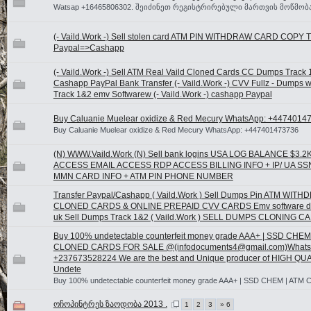
Watsap +16465806302. შეიძინეთ რეგისტრირებული მართვის მოწმობა
(- Vaild.Work -) Sell stolen card ATM PIN WITHDRAW CARD COPY T
Paypal=>Cashapp
(- Vaild.Work -) Sell ATM Real Vaild Cloned Cards CC Dumps Track 
Cashapp PayPal Bank Transfer (- Vaild.Work -) CVV Fullz - Dumps w
Track 1&2 emv Softwarew (- Vaild.Work -) cashapp Paypal
Buy Caluanie Muelear oxidize & Red Mecury WhatsApp: +4474014
Buy Caluanie Muelear oxidize & Red Mecury WhatsApp: +447401473736
(N) WWW.Vaild.Work (N) Sell bank logins USA LOG BALANCE $3.
ACCESS EMAIL ACCESS RDP ACCESS BILLING INFO + IP/ UA SS
MMN CARD INFO + ATM PIN PHONE NUMBER
Transfer Paypal/Cashapp ( Vaild.Work ) Sell Dumps Pin ATM WITH
CLONED CARDS & ONLINE PREPAID CVV CARDS Emv software dea
uk Sell Dumps Track 1&2 ( Vaild.Work ) SELL DUMPS CLONING C
Buy 100% undetectable counterfeit money grade AAA+ | SSD CHEM
CLONED CARDS FOR SALE @(infodocuments4@gmail.com)Whats
+237673528224 We are the best and Unique producer of HIGH QU
Undete
Buy 100% undetectable counterfeit money grade AAA+ | SSD CHEM | ATM 
ოჩოპინტრეს ზაოდობა 2013 .
1
2
3
» 6