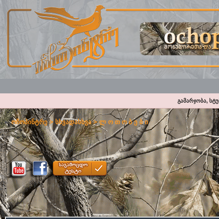
გამარჯობა, სტ
ოჩოპინტრე
>
სხვადასხვა
>
ლ ო თ ო ბ ე ბ ი