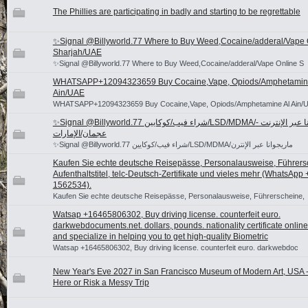
The Phillies are participating in badly and starting to be regrettable
✨Signal @Billyworld.77 Where to Buy Weed,Cocaine/adderal/Vape 
Sharjah/UAE
✨Signal @Billyworld.77 Where to Buy Weed,Cocaine/adderal/Vape Online S
WHATSAPP+12094323659 Buy Cocaine,Vape, Opiods/Amphetamin
Ain/UAE
WHATSAPP+12094323659 Buy Cocaine,Vape, Opiods/Amphetamine Al Ain/
✨Signal @Billyworld.77 شراء فيب/كوكايين/LSD/MDMA/ماريجوانا عبر الإنترنت -
عجمان/الإمارات
✨Signal @Billyworld.77 شراء فيب/كوكايين/LSD/MDMA/ماريجوانا عبر الإنترن
Kaufen Sie echte deutsche Reisepässe, Personalausweise, Führers
Aufenthaltstitel, telc-Deutsch-Zertifikate und vieles mehr (WhatsApp
1562534).
Kaufen Sie echte deutsche Reisepässe, Personalausweise, Führerscheine,
Watsap +16465806302, Buy driving license. counterfeit euro.
darkwebdocuments.net. dollars, pounds. nationality certificate onlin
and specialize in helping you to get high-quality Biometric
Watsap +16465806302, Buy driving license. counterfeit euro. darkwebdoc
New Year's Eve 2027 in San Francisco Museum of Modern Art, USA -
Here or Risk a Messy Trip