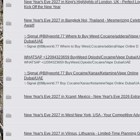
New Year's Eve 2027 in King's Highlights of London, UK - Perfect Lo
Kick Off the New Year
New Year's Eve 2027 in Bangkok Noi, Thailand - Mesmerizing Celeb
Await!
✨Signal @Billyworld.77 Where to Buy Weed,Cocaine/adderal/Vape 
Dubai/UAE
✨Signal @Billyworld.77 Where to Buy Weed,Cocaine/adderal/Vape Online D
WHATSAP +12094323659 BuyWeed,Opiods/Cocaine/Vape Dubai/
WHATSAP +12094323659 BuyWeed,Opiods/Cocaine/Vape Dubai/UAE
✨Signal @Billyworld.77 Buy Cocaine/Xanax/Ketamine/Vape Online
Dubai/UAE
✨Signal @Billyworld.77 Buy Cocaine/Xanax/Ketamine/Vape Online Dubai/UA
New Year's Eve 2027 in Xcaret, Mexico - New Year's Eve 2026 Extr
New Year's Eve 2027 in West New York, USA - Your Competitive Ad
New Year's Eve 2027 in Vilnius, Lithuania - Limited-Time Planning 