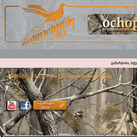
გამარჯობა, სტ
ოჩოპინტრე
>
ნ ა დ ი რ ო ბ ა
>
საუბრები ნადირობაზე