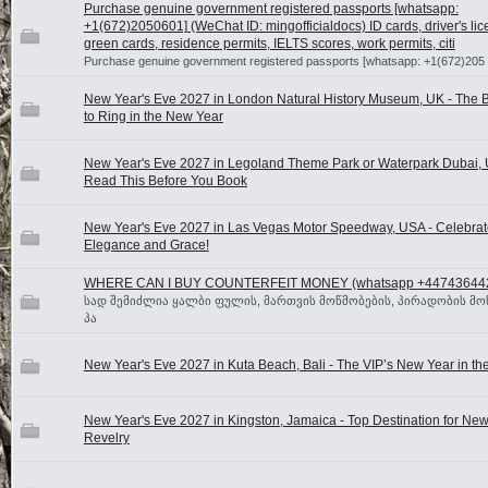
Purchase genuine government registered passports [whatsapp:
+1(672)2050601] (WeChat ID: mingofficialdocs) ID cards, driver's lic
green cards, residence permits, IELTS scores, work permits, citi
Purchase genuine government registered passports [whatsapp: +1(672)205
New Year's Eve 2027 in London Natural History Museum, UK - The B
to Ring in the New Year
New Year's Eve 2027 in Legoland Theme Park or Waterpark Dubai, 
Read This Before You Book
New Year's Eve 2027 in Las Vegas Motor Speedway, USA - Celebrat
Elegance and Grace!
WHERE CAN I BUY COUNTERFEIT MONEY (‪whatsapp +44743644
სად შემიძლია ყალბი ფულის, მართვის მოწმობების, პირადობის მო
პა
New Year's Eve 2027 in Kuta Beach, Bali - The VIP’s New Year in the
New Year's Eve 2027 in Kingston, Jamaica - Top Destination for New
Revelry