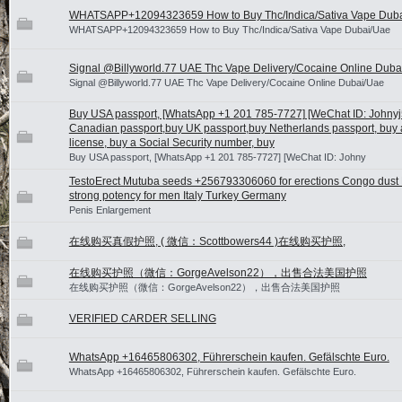
WHATSAPP+12094323659 How to Buy Thc/Indica/Sativa Vape Dub
WHATSAPP+12094323659 How to Buy Thc/Indica/Sativa Vape Dubai/Uae
Signal @Billyworld.77 UAE Thc Vape Delivery/Cocaine Online Duba
Signal @Billyworld.77 UAE Thc Vape Delivery/Cocaine Online Dubai/Uae
Buy USA passport, [WhatsApp +1 201 785-7727] [WeChat ID: Johnyj5
Canadian passport,buy UK passport,buy Netherlands passport, buy a
license, buy a Social Security number, buy
Buy USA passport, [WhatsApp +1 201 785-7727] [WeChat ID: Johny
TestoErect Mutuba seeds +256793306060 for erections Congo dust
strong potency for men Italy Turkey Germany
Penis Enlargement
在线购买真假护照, ( 微信：Scottbowers44 )在线购买护照,
在线购买护照（微信：GorgeAvelson22），出售合法美国护照
在线购买护照（微信：GorgeAvelson22），出售合法美国护照
VERIFIED CARDER SELLING
WhatsApp +16465806302, Führerschein kaufen. Gefälschte Euro.
WhatsApp +16465806302, Führerschein kaufen. Gefälschte Euro.