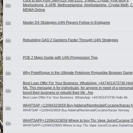
Click to Buy Pure JWH-018, AM-2201, 3-MMC Crystal, Pink MDPV,
Mephedrone, 6-APB, Methoxetamine, Amphetamine, Crystal Meth, Ca
MDMA Online
Master D4 Strategies U4N Players Follow in Endgame
Rebuilding GAG 2 Gardens Faster Through U4N Strategies
POE 2 Maps Guide with U4N Progression Tips
Why PokéRogue is the Ultimate Pokémon Roguelike Browser Game
Best Loan Offer For Your Business. WhatsApp: +447401473736 Hello
Ms. This message is for individuals, for anyone in need of a personal
boost their business or rebuild their life . Are
Best Loan Offer For Your Business. WhatsApp: +447401473736 Hello Mr.
WHATSAP +12094323659 Buy Adderal/Nembrutal/Cocaine/Xanax 
WHATSAP +12094323659 Buy Adderal/Nembrutal/Cocaine/Xanax Norway
WHATSAPP+12094323659 Where to buy Thc Vape Juice/Cocaine D
WHATSAPP+12094323659 Where to buy Thc Vape Juice/Cocaine Dubai/Ua