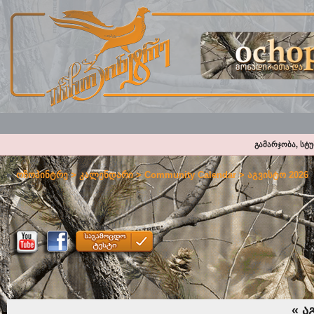
გამარჯობა, სტ
ოჩოპინტრე
>
კალენდარი
>
Community Calendar
> აგვისტო 2026
«
აგ