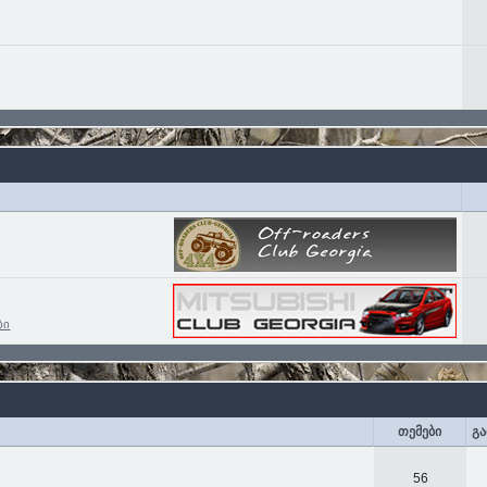
ბი
თემები
გა
56