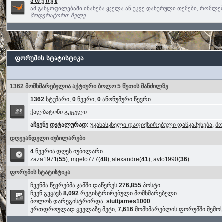
ა რ ქ ი ვ ი
ამ განყოფილებაში ინახება ყველა აწ უკვე დახურული თემები, რომლ
მოდერატორი:
ჩელე
ფორუმის სტატისტიკა
1362 მომხმარებელია აქტიური ბოლო 5 წუთის მანძილზე
1362
სტუმარი,
0
წევრი,
0
ანონუმური წევრი
ქალბატონი გუგული
აჩვენე დეტალურად:
უკანასკნელი დაფიქსირებული დაწკაპუნება
,
მ
დღევანდელი იუბილარები
4
წევრია დღეს იუბილარი
zaza1971
(
55
),
mgelo777
(
48
),
alexandre
(
41
),
avto1990
(
36
)
ფორუმის სტატისტიკა
ჩვენმა წევრებმა ჯამში დაწერეს
276,855
პოსტი
ჩვენ გვყავს
8,092
რეგისტრირებული მომხმარებელი
ბოლოს დარეგისტრირდა:
stuttjames1000
ერთდროულად ყველაზე მეტი,
7,616
მომხმარებლის ფორუმში შემ