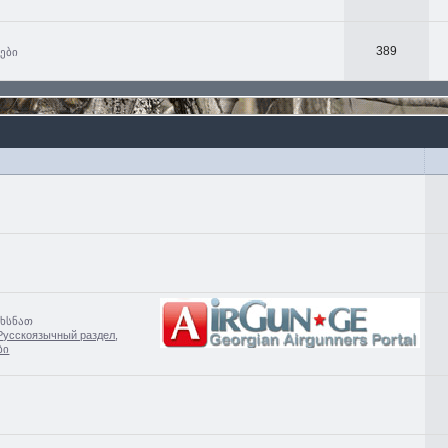
389
ხები
ახსნათ
Русскоязычный раздел
,
ბი