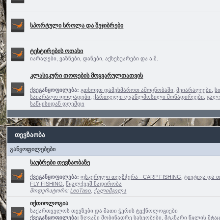
სპორტული სროლა და შეჯიბრები
ტესტირების ოთახი
იარაღები, ვაზნები, დანები, აქსესუარები და ა.შ.
კლასიკური თოფების მოყვარულთათვის
ქვეგანყოფილება:
გთხოვთ დამეხმაროთ ამოცნობაში
,
მეიარაღეები
,
ს
საიარაღო ფოლადები
,
ქართველი ღვაწლმოსილი მონადირეები
,
გალ
საწყისიდან დღემდე
თევზაობა
განყოფილებები
საუბრები თევზაობაზე
ქვეგანყოფილება:
ფსკერული თევზჭერა - CARP FISHING
,
ტივტივა და 
FLY FISHING
,
წყალქვეშ ნადირობა
მოდერატორი:
LeoTaso
,
ჭალიმგელა
იქთიოლოგია
საქართველოს თევზები და მათი ჭერის ტექნოლოგიები
ქვეგანყოფილება:
ზღვაში მობინადრე სახეობები
,
მტკნარი წყლის მტა