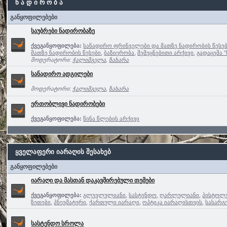
ნ ა დ ი რ ო ბ ა
განყოფილებები
საუბრები ნადირობაზე
ქვეგანყოფილება:
სანადირო ფრინველები და მათზე ნადირობის წესე
მათზე ნადირობის წესები
,
ბაზიერობა
,
შემეცნებითი არქივი
,
გადაცემა 
მოდერატორი:
ჭალიმგელა
,
ზახარა
სანადირო ადგილები
მოდერატორი:
ჭალიმგელა
,
ზახარა
ერთობლივი ნადირობები
ქვეგანყოფილება:
წინა წლების არქივი
ყველაფერი იარაღის შესახებ
განყოფილებები
იარაღი და მასთან დაკავშირებული თემები
ქვეგანყოფილება:
გლუვლულიანი
,
სასტენდო
,
ღარლულიანი
,
პისტოლე
ზეთები
,
პნევმატური
,
ქართული იარაღი
,
ოპტიკა იარაღისთვის
,
სასარგ
სასტენდო სროლა