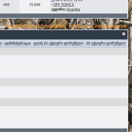
Jul 4 2016, 12:20
468
25,698
:
OFF TOPICS
ავტორი:
levanika
ამ ფორუმის ქუქი-ჩანაწერების წაშლა
·
მონიშნე ყველა პოსტი წაკითხულად
ი
·
ადმინისტრაცია
·
დღის 20 აქტიური ფორუმელი
·
20 აქტიური ფორუმელი