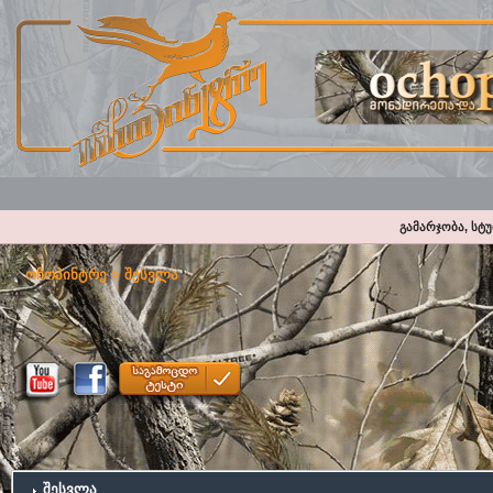
გამარჯობა, სტ
ოჩოპინტრე
> შესვლა
შესვლა