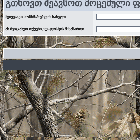
გთხოვთ შეავსოთ მოცემული 
შეიყვანეთ მომხმარებლის სახელი
ან შეიყვანეთ თქვენი ელ-ფოსტის მისამართი