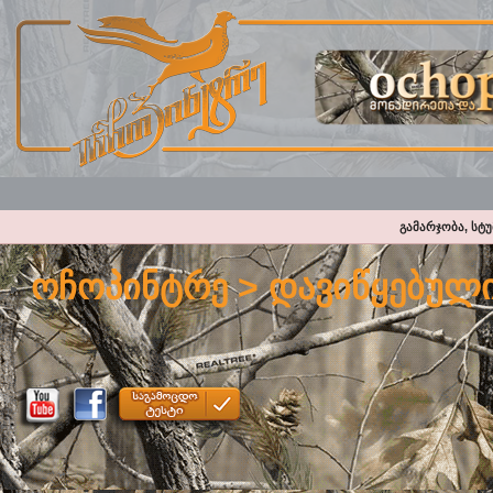
გამარჯობა, სტ
ოჩოპინტრე
> დავიწყებულ