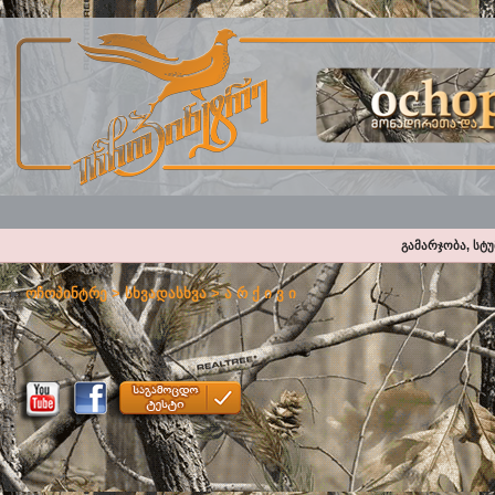
გამარჯობა, სტ
ოჩოპინტრე
>
სხვადასხვა
>
ა რ ქ ი ვ ი