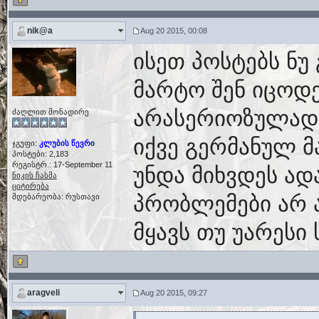
nik@a
Aug 20 2015, 00:08
ისეთ პოსტებს ნ
მარტო შენ იცოდე
არასერიოზულად 
ძაღლით მონადირე
იქვე გერმანულ მა
ჯგუფი:
კლუბის წევრი
პოსტები: 2,183
რეგისტრ.: 17-September 11
უნდა მიხვდეს ად
ნიკის ჩასმა
ციტირება
პრობლემები არ ა
მდებარეობა: რუსთავი
მყავს თუ უარესი 
aragveli
Aug 20 2015, 09:27