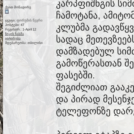
კარპფიშნგის სიმ
ქვით მონადირე
ჩამოტანა, ამიტ
ჯგუფი:
ფორუმის წევრი
კლუბმა გადავწყვ
პოსტები: 47
რეგისტრ.: 1-April 12
ნიკის ჩასმა
სადაც მეთევზეებ
ციტირება
მდებარეობა: თბილისი
დამზადებულ სიმძ
გამოწერასთან შ
ფასებში.
შეგიძლიათ გააკ
და პირად მესენჯ
ტელეფონზე დარ