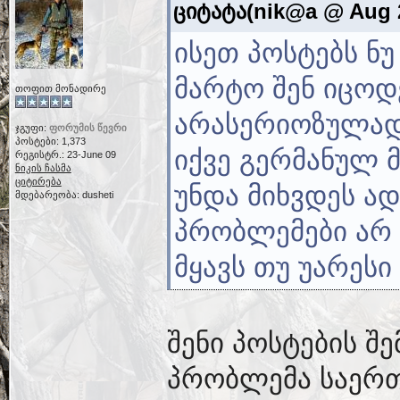
ციტატა(nik@a @ Aug 2
ისეთ პოსტებს ნ
მარტო შენ იცოდ
თოფით მონადირე
არასერიოზულად 
ჯგუფი:
ფორუმის წევრი
პოსტები: 1,373
იქვე გერმანულ მ
რეგისტრ.: 23-June 09
ნიკის ჩასმა
ციტირება
უნდა მიხვდეს ა
მდებარეობა: dusheti
პრობლემები არ ა
მყავს თუ უარესი 
შენი პოსტების შ
პრობლემა საერთ