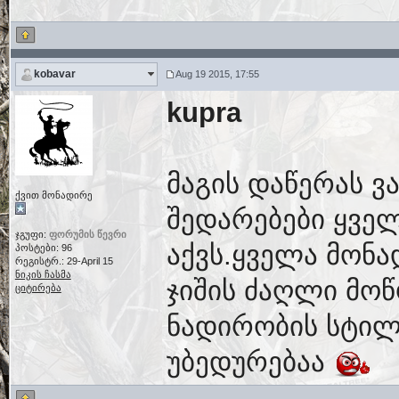
kobavar
Aug 19 2015, 17:55
kupra
მაგის დაწერას ვ
ქვით მონადირე
შედარებები ყვე
ჯგუფი:
ფორუმის წევრი
აქვს.ყველა მონა
პოსტები: 96
რეგისტრ.: 29-April 15
ნიკის ჩასმა
ჯიშის ძაღლი მოწ
ციტირება
ნადირობის სტილი
უბედურებაა