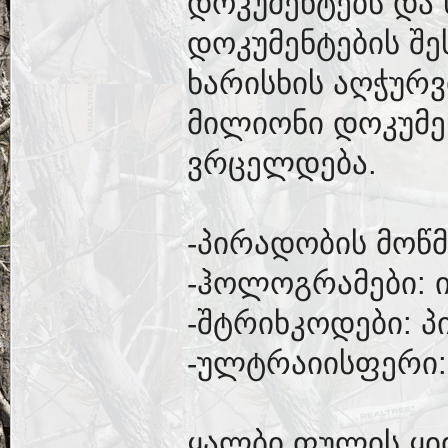
დოკუმენტებს და 
დოკუმენტების შე
ხარისხის აღჭურვ
მილიონი დოკუმ
ვრცელდება.
-პირადობის მოწმ
-ჰოლოგრამები: 
-შტრიხკოდები: პ
-ულტრაიისფერი:
ყალბი ფულის ყი