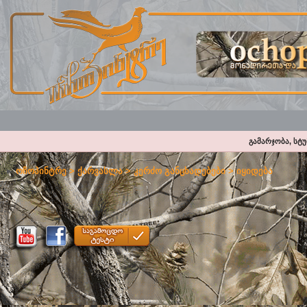
გამარჯობა, სტ
ოჩოპინტრე
>
ქარვასლა
>
კერძო განცხადებები
>
იყიდება