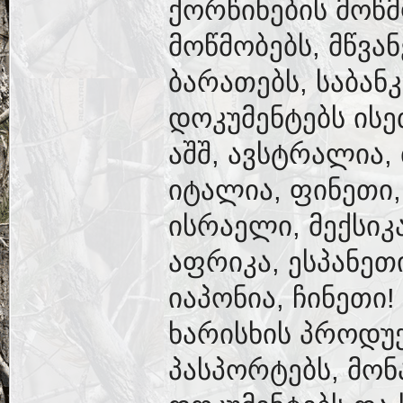
ქორწინების მოწ
მოწმობებს, მწვა
ბარათებს, საბან
დოკუმენტებს ისე
აშშ, ავსტრალია,
იტალია, ფინეთი,
ისრაელი, მექსიკ
აფრიკა, ესპანეთ
იაპონია, ჩინეთი
ხარისხის პროდუქ
პასპორტებს, მონ