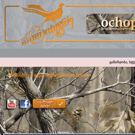
გამარჯობა, სტ
ოჩოპინტრე
>
ყველაფერი იარაღის შესახებ