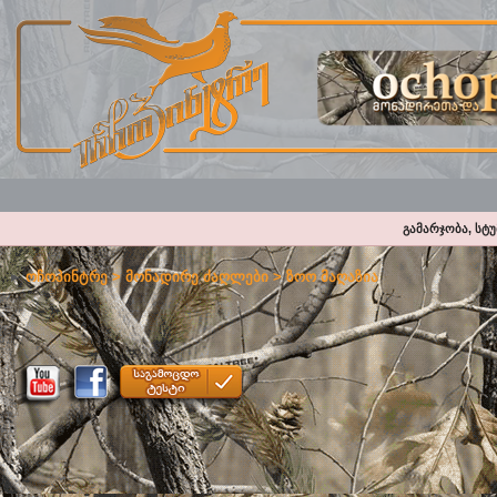
გამარჯობა, სტ
ოჩოპინტრე
>
მონადირე ძაღლები
>
ზოო მაღაზია