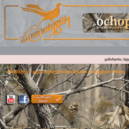
გამარჯობა, სტ
ოჩოპინტრე
>
ყველაფერი იარაღის შესახებ
>
სასტენდო სროლა