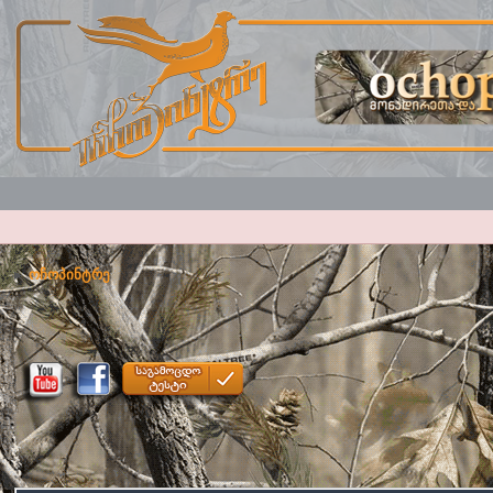
ოჩოპინტრე