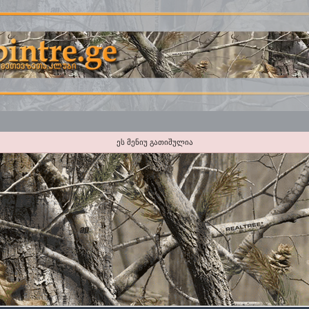
ეს მენიუ გათიშულია