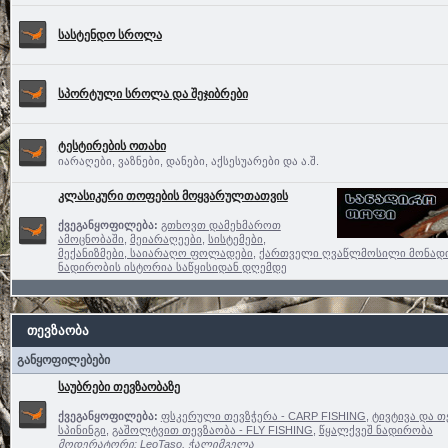
სასტენდო სროლა
სპორტული სროლა და შეჯიბრები
ტესტირების ოთახი
იარაღები, ვაზნები, დანები, აქსესუარები და ა.შ.
კლასიკური თოფების მოყვარულთათვის
ქვეგანყოფილება:
გთხოვთ დამეხმაროთ
ამოცნობაში
,
მეიარაღეები
,
სისტემები,
მექანიზმები, საიარაღო ფოლადები
,
ქართველი ღვაწლმოსილი მონად
ნადირობის ისტორია საწყისიდან დღემდე
თევზაობა
განყოფილებები
საუბრები თევზაობაზე
ქვეგანყოფილება:
ფსკერული თევზჭერა - CARP FISHING
,
ტივტივა და თ
სპინინგი
,
გაშოლტვით თევზაობა - FLY FISHING
,
წყალქვეშ ნადირობა
მოდერატორი:
LeoTaso
,
ჭალიმგელა