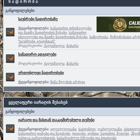
ნ ა დ ი რ ო ბ ა
განყოფილებები
საუბრები ნადირობაზე
ქვეგანყოფილება:
სანადირო ფრინველები
და მათზე ნადირობის წესები
,
სანადირო
ცხოველები და მათზე ნადირობის წესები
,
ბაზიერობა
,
შემეცნებითი არქ
”საუბრები კოცონთან”
მოდერატორი:
ჭალიმგელა
,
ზახარა
სანადირო ადგილები
მოდერატორი:
ჭალიმგელა
,
ზახარა
ერთობლივი ნადირობები
ქვეგანყოფილება:
წინა წლების არქივი
ყველაფერი იარაღის შესახებ
განყოფილებები
იარაღი და მასთან დაკავშირებული თემები
ქვეგანყოფილება:
გლუვლულიანი
,
სასტენდო
,
ღარლულიანი
,
პისტოლე
სანადირო დანები და ნაჯახები
,
ტყვიები, დენთი, საფანტი, ზეთები
,
პნევ
ოპტიკა იარაღისთვის
,
სასარგებლო რჩევები და სტატიები