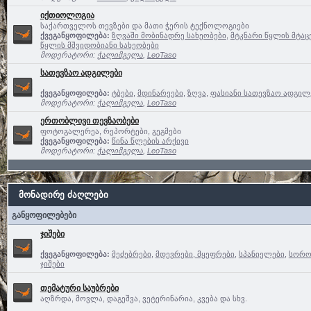
იქთიოლოგია
საქართველოს თევზები და მათი ჭერის ტექნოლოგიები
ქვეგანყოფილება:
ზღვაში მობინადრე სახეობები
,
მტკნარი წყლის მტაც
წყლის მშვიდობიანი სახეობები
მოდერატორი:
ჭალიმგელა
,
LeoTaso
სათევზაო ადგილები
ქვეგანყოფილება:
ტბები
,
მდინარეები
,
ზღვა
,
ფასიანი სათევზაო ადგილე
მოდერატორი:
ჭალიმგელა
,
LeoTaso
ერთობლივი თევზაობები
ფოტოგალერეა, რეპორტები, გეგმები
ქვეგანყოფილება:
წინა წლების არქივი
მოდერატორი:
ჭალიმგელა
,
LeoTaso
მონადირე ძაღლები
განყოფილებები
ჯიშები
ქვეგანყოფილება:
მეძებრები
,
მდევრები, მყეფრები
,
სპანიელები
,
სოროე
ჯიშები
თემატური საუბრები
აღზრდა, მოვლა, დაგეშვა, ვეტერინარია, კვება და სხვ.