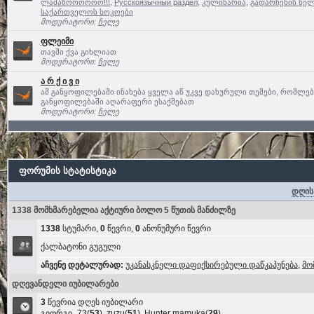
ლამაზოოოოოო!!!
,
Русскоязычный раздел
,
კულინარია
,
გადარჩენის ხელ
საქართველოს სოკოები
მოდერატორი:
ჩელე
ფლეიმი
თავში ქვა გიხლიათ
მოდერატორი:
ჩელე
ა რ ქ ი ვ ი
ამ განყოფილებაში ინახება ყველა აწ უკვე დახურული თემები, რომლე
განყოფილებაში აღარაფერი ესაქმებათ
მოდერატორი:
ჩელე
ფორუმის სტატისტიკა
დღის
1338 მომხმარებელია აქტიური ბოლო 5 წუთის მანძილზე
1338
სტუმარი,
0
წევრი,
0
ანონუმური წევრი
ქალბატონი გუგული
აჩვენე დეტალურად:
უკანასკნელი დაფიქსირებული დაწკაპუნება
,
მო
დღევანდელი იუბილარები
3
წევრია დღეს იუბილარი
გიორგი_73
(
53
),
zuzu
(
51
),
Hunter mamuka
(
29
)