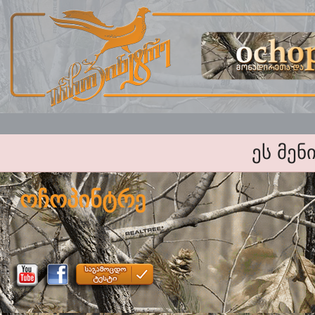
ეს მენ
ოჩოპინტრე