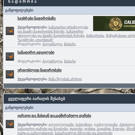
ნ ა დ ი რ ო ბ ა
განყოფილებები
საუბრები ნადირობაზე
ქვეგანყოფილება:
სანადირო ფრინველები
და მათზე ნადირობის წესები
,
სანადირო
ცხოველები და მათზე ნადირობის წესები
,
ბაზიერობა
,
შემეცნებითი არქ
”საუბრები კოცონთან”
მოდერატორი:
ჭალიმგელა
,
ზახარა
სანადირო ადგილები
მოდერატორი:
ჭალიმგელა
,
ზახარა
ერთობლივი ნადირობები
ქვეგანყოფილება:
წინა წლების არქივი
ყველაფერი იარაღის შესახებ
განყოფილებები
იარაღი და მასთან დაკავშირებული თემები
ქვეგანყოფილება:
გლუვლულიანი
,
სასტენდო
,
ღარლულიანი
,
პისტოლე
სანადირო დანები და ნაჯახები
,
ტყვიები, დენთი, საფანტი, ზეთები
,
პნევ
ოპტიკა იარაღისთვის
,
სასარგებლო რჩევები და სტატიები