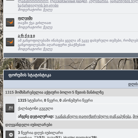
ლამაზოოოოოო!!!
,
Русскоязычный раздел
,
კულინარია
,
გადარჩენის ხელ
საქართველოს სოკოები
მოდერატორი:
ჩელე
ფლეიმი
თავში ქვა გიხლიათ
მოდერატორი:
ჩელე
ა რ ქ ი ვ ი
ამ განყოფილებაში ინახება ყველა აწ უკვე დახურული თემები, რომლე
განყოფილებაში აღარაფერი ესაქმებათ
მოდერატორი:
ჩელე
ფორუმის სტატისტიკა
დღის
1315 მომხმარებელია აქტიური ბოლო 5 წუთის მანძილზე
1315
სტუმარი,
0
წევრი,
0
ანონუმური წევრი
ქალბატონი გუგული
აჩვენე დეტალურად:
უკანასკნელი დაფიქსირებული დაწკაპუნება
,
მო
დღევანდელი იუბილარები
3
წევრია დღეს იუბილარი
გიორგი_73
(
53
),
zuzu
(
51
),
Hunter mamuka
(
29
)