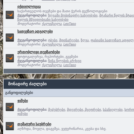
იქთიოლოგია
საქართველოს თევზები და მათი ჭერის ტექნოლოგიები
ქვეგანყოფილება:
ზღვაში მობინადრე სახეობები
,
მტკნარი წყლის მტაც
წყლის მშვიდობიანი სახეობები
მოდერატორი:
ჭალიმგელა
,
LeoTaso
სათევზაო ადგილები
ქვეგანყოფილება:
ტბები
,
მდინარეები
,
ზღვა
,
ფასიანი სათევზაო ადგილე
მოდერატორი:
ჭალიმგელა
,
LeoTaso
ერთობლივი თევზაობები
ფოტოგალერეა, რეპორტები, გეგმები
ქვეგანყოფილება:
წინა წლების არქივი
მოდერატორი:
ჭალიმგელა
,
LeoTaso
მონადირე ძაღლები
განყოფილებები
ჯიშები
ქვეგანყოფილება:
მეძებრები
,
მდევრები, მყეფრები
,
სპანიელები
,
სოროე
ჯიშები
თემატური საუბრები
აღზრდა, მოვლა, დაგეშვა, ვეტერინარია, კვება და სხვ.