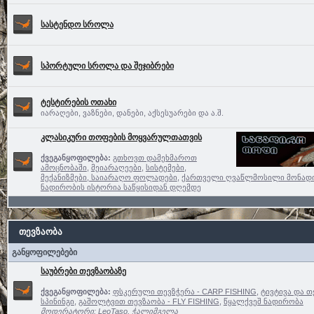
სასტენდო სროლა
სპორტული სროლა და შეჯიბრები
ტესტირების ოთახი
იარაღები, ვაზნები, დანები, აქსესუარები და ა.შ.
კლასიკური თოფების მოყვარულთათვის
ქვეგანყოფილება:
გთხოვთ დამეხმაროთ
ამოცნობაში
,
მეიარაღეები
,
სისტემები,
მექანიზმები, საიარაღო ფოლადები
,
ქართველი ღვაწლმოსილი მონად
ნადირობის ისტორია საწყისიდან დღემდე
თევზაობა
განყოფილებები
საუბრები თევზაობაზე
ქვეგანყოფილება:
ფსკერული თევზჭერა - CARP FISHING
,
ტივტივა და თ
სპინინგი
,
გაშოლტვით თევზაობა - FLY FISHING
,
წყალქვეშ ნადირობა
მოდერატორი:
LeoTaso
,
ჭალიმგელა