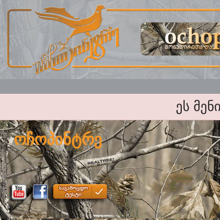
ეს მენ
ოჩოპინტრე