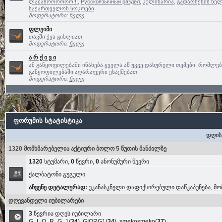
ლამაზოოოოოო!!!
,
Русскоязычный раздел
,
კულინარია
,
გადარჩენის ხელ
საქართველოს სოკოები
მოდერატორი:
ჩელე
ფლეიმი
თავში ქვა გიხლიათ
მოდერატორი:
ჩელე
ა რ ქ ი ვ ი
ამ განყოფილებაში ინახება ყველა აწ უკვე დახურული თემები, რომლე
განყოფილებაში აღარაფერი ესაქმებათ
მოდერატორი:
ჩელე
ფორუმის სტატისტიკა
დღის
1320 მომხმარებელია აქტიური ბოლო 5 წუთის მანძილზე
1320
სტუმარი,
0
წევრი,
0
ანონუმური წევრი
ქალბატონი გუგული
აჩვენე დეტალურად:
უკანასკნელი დაფიქსირებული დაწკაპუნება
,
მო
დღევანდელი იუბილარები
3
წევრია დღეს იუბილარი
G_I_O_R_G_1
(
34
),
GIORG1
(
34
),
smekosmeko
(
37
)