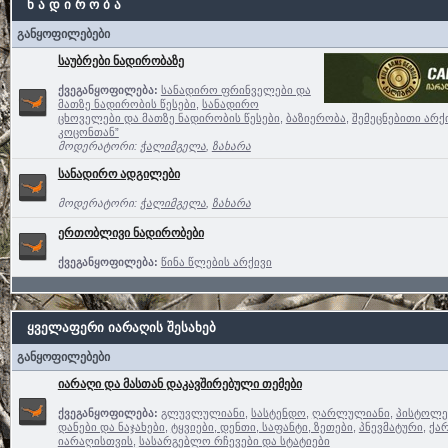
ნ ა დ ი რ ო ბ ა
განყოფილებები
საუბრები ნადირობაზე
ქვეგანყოფილება:
სანადირო ფრინველები და
მათზე ნადირობის წესები
,
სანადირო
ცხოველები და მათზე ნადირობის წესები
,
ბაზიერობა
,
შემეცნებითი არქ
კოცონთან”
მოდერატორი:
ჭალიმგელა
,
ზახარა
სანადირო ადგილები
მოდერატორი:
ჭალიმგელა
,
ზახარა
ერთობლივი ნადირობები
ქვეგანყოფილება:
წინა წლების არქივი
ყველაფერი იარაღის შესახებ
განყოფილებები
იარაღი და მასთან დაკავშირებული თემები
ქვეგანყოფილება:
გლუვლულიანი
,
სასტენდო
,
ღარლულიანი
,
პისტოლე
დანები და ნაჯახები
,
ტყვიები, დენთი, საფანტი, ზეთები
,
პნევმატური
,
ქა
იარაღისთვის
,
სასარგებლო რჩევები და სტატიები