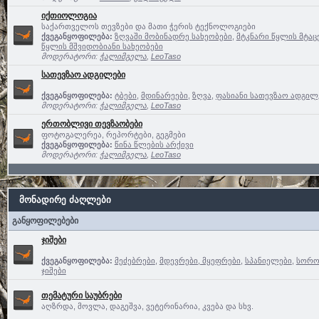
იქთიოლოგია
საქართველოს თევზები და მათი ჭერის ტექნოლოგიები
ქვეგანყოფილება:
ზღვაში მობინადრე სახეობები
,
მტკნარი წყლის მტაც
წყლის მშვიდობიანი სახეობები
მოდერატორი:
ჭალიმგელა
,
LeoTaso
სათევზაო ადგილები
ქვეგანყოფილება:
ტბები
,
მდინარეები
,
ზღვა
,
ფასიანი სათევზაო ადგილე
მოდერატორი:
ჭალიმგელა
,
LeoTaso
ერთობლივი თევზაობები
ფოტოგალერეა, რეპორტები, გეგმები
ქვეგანყოფილება:
წინა წლების არქივი
მოდერატორი:
ჭალიმგელა
,
LeoTaso
მონადირე ძაღლები
განყოფილებები
ჯიშები
ქვეგანყოფილება:
მეძებრები
,
მდევრები, მყეფრები
,
სპანიელები
,
სოროე
ჯიშები
თემატური საუბრები
აღზრდა, მოვლა, დაგეშვა, ვეტერინარია, კვება და სხვ.