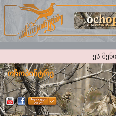
ეს მენ
ოჩოპინტრე