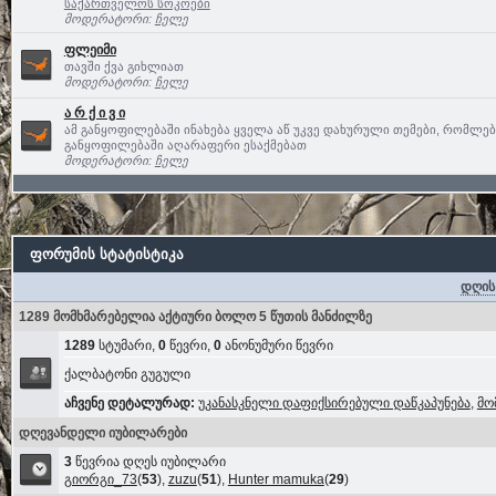
საქართველოს სოკოები
მოდერატორი:
ჩელე
ფლეიმი
თავში ქვა გიხლიათ
მოდერატორი:
ჩელე
ა რ ქ ი ვ ი
ამ განყოფილებაში ინახება ყველა აწ უკვე დახურული თემები, რომლე
განყოფილებაში აღარაფერი ესაქმებათ
მოდერატორი:
ჩელე
ფორუმის სტატისტიკა
დღის
1289 მომხმარებელია აქტიური ბოლო 5 წუთის მანძილზე
1289
სტუმარი,
0
წევრი,
0
ანონუმური წევრი
ქალბატონი გუგული
აჩვენე დეტალურად:
უკანასკნელი დაფიქსირებული დაწკაპუნება
,
მო
დღევანდელი იუბილარები
3
წევრია დღეს იუბილარი
გიორგი_73
(
53
),
zuzu
(
51
),
Hunter mamuka
(
29
)