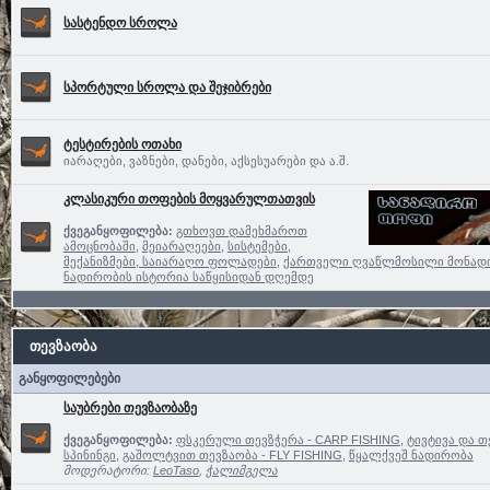
სასტენდო სროლა
სპორტული სროლა და შეჯიბრები
ტესტირების ოთახი
იარაღები, ვაზნები, დანები, აქსესუარები და ა.შ.
კლასიკური თოფების მოყვარულთათვის
ქვეგანყოფილება:
გთხოვთ დამეხმაროთ
ამოცნობაში
,
მეიარაღეები
,
სისტემები,
მექანიზმები, საიარაღო ფოლადები
,
ქართველი ღვაწლმოსილი მონად
ნადირობის ისტორია საწყისიდან დღემდე
თევზაობა
განყოფილებები
საუბრები თევზაობაზე
ქვეგანყოფილება:
ფსკერული თევზჭერა - CARP FISHING
,
ტივტივა და თ
სპინინგი
,
გაშოლტვით თევზაობა - FLY FISHING
,
წყალქვეშ ნადირობა
მოდერატორი:
LeoTaso
,
ჭალიმგელა