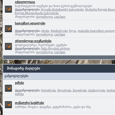
იქთიოლოგია
საქართველოს თევზები და მათი ჭერის ტექნოლოგიები
ქვეგანყოფილება:
ზღვაში მობინადრე სახეობები
,
მტკნარი წყლის მტაც
წყლის მშვიდობიანი სახეობები
მოდერატორი:
ჭალიმგელა
,
LeoTaso
სათევზაო ადგილები
ქვეგანყოფილება:
ტბები
,
მდინარეები
,
ზღვა
,
ფასიანი სათევზაო ადგილე
მოდერატორი:
ჭალიმგელა
,
LeoTaso
ერთობლივი თევზაობები
ფოტოგალერეა, რეპორტები, გეგმები
ქვეგანყოფილება:
წინა წლების არქივი
მოდერატორი:
ჭალიმგელა
,
LeoTaso
მონადირე ძაღლები
განყოფილებები
ჯიშები
ქვეგანყოფილება:
მეძებრები
,
მდევრები, მყეფრები
,
სპანიელები
,
სოროე
ჯიშები
თემატური საუბრები
აღზრდა, მოვლა, დაგეშვა, ვეტერინარია, კვება და სხვ.