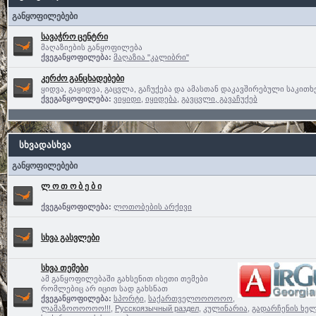
განყოფილებები
სავაჭრო ცენტრი
მაღაზიების განყოფილება
ქვეგანყოფილება:
მაღაზია "კალიბრი"
კერძო განცხადებები
ყიდვა, გაყიდვა, გაცვლა, გაჩუქება და ამასთან დაკავშირებული საკითხ
ქვეგანყოფილება:
ვიყიდი
,
იყიდება
,
გავცვლი, გავაჩუქებ
სხვადასხვა
განყოფილებები
ლ ო თ ო ბ ე ბ ი
ქვეგანყოფილება:
ლოთობების არქივი
სხვა გასვლები
სხვა თემები
ამ განყოფილებაში გახსენით ისეთი თემები
რომლებიც არ იცით სად გახსნათ
ქვეგანყოფილება:
სპორტი
,
საქართველოოოოოო,
ლამაზოოოოოო!!!
,
Русскоязычный раздел
,
კულინარია
,
გადარჩენის ხელ