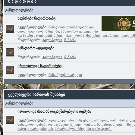
ნ ა დ ი რ ო ბ ა
განყოფილებები
საუბრები ნადირობაზე
ქვეგანყოფილება:
სანადირო ფრინველები და
მათზე ნადირობის წესები
,
სანადირო ცხოველები
და მათზე ნადირობის წესები
,
ბაზიერობა
,
შემეცნებითი არქივი
,
გადაცემ
მოდერატორი:
ჭალიმგელა
,
ზახარა
სანადირო ადგილები
მოდერატორი:
ჭალიმგელა
,
ზახარა
ერთობლივი ნადირობები
ქვეგანყოფილება:
წინა წლების არქივი
ყველაფერი იარაღის შესახებ
განყოფილებები
იარაღი და მასთან დაკავშირებული თემები
ქვეგანყოფილება:
გლუვლულიანი
,
სასტენდო
,
ღარლულიანი
,
პისტოლე
სანადირო დანები და ნაჯახები
,
ტყვიები, დენთი, საფანტი, ზეთები
,
პნევ
ოპტიკა იარაღისთვის
,
სასარგებლო რჩევები და სტატიები