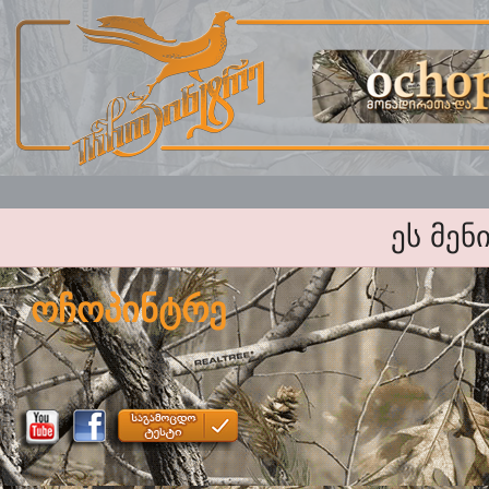
ეს მენ
ოჩოპინტრე