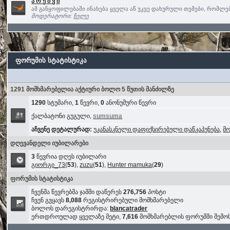
ა რ ქ ი ვ ი
ამ განყოფილებაში ინახება ყველა აწ უკვე დახურული თემები, რომლ
მოდერატორი:
ჩელე
ფორუმის სტატისტიკა
1291 მომხმარებელია აქტიური ბოლო 5 წუთის მანძილზე
1290
სტუმარი,
1
წევრი,
0
ანონუმური წევრი
ქალბატონი გუგული,
sumsuma
აჩვენე დეტალურად:
უკანასკნელი დაფიქსირებული დაწკაპუნება
,
მ
დღევანდელი იუბილარები
3
წევრია დღეს იუბილარი
გიორგი_73
(
53
),
zuzu
(
51
),
Hunter mamuka
(
29
)
ფორუმის სტატისტიკა
ჩვენმა წევრებმა ჯამში დაწერეს
276,756
პოსტი
ჩვენ გვყავს
8,088
რეგისტრირებული მომხმარებელი
ბოლოს დარეგისტრირდა:
blancatrader
ერთდროულად ყველაზე მეტი,
7,616
მომხმარებლის ფორუმში შემ