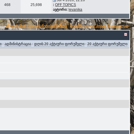
Jul 4 2016, 12:20
468
25,698
:
OFF TOPICS
ავტორი:
levanika
ამ ფორუმის ქუქი-ჩანაწერების წაშლა
·
მონიშნე ყველა პოსტი წაკითხულად
ი
·
ადმინისტრაცია
·
დღის 20 აქტიური ფორუმელი
·
20 აქტიური ფორუმელი