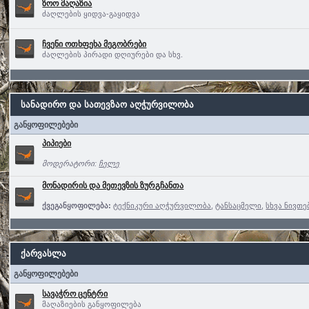
ზოო მაღაზია
ძაღლების ყიდვა-გაყიდვა
ჩვენი ოთხფეხა მეგობრები
ძაღლების პირადი დღიურები და სხვ.
სანადირო და სათევზაო აღჭურვილობა
განყოფილებები
პიპიები
მოდერატორი:
ჩელე
მონადირის და მეთევზის ზურგჩანთა
ქვეგანყოფილება:
ტექნიკური აღჭურვილობა
,
ტანსაცმელი
,
სხვა ნივთე
ქარვასლა
განყოფილებები
სავაჭრო ცენტრი
მაღაზიების განყოფილება