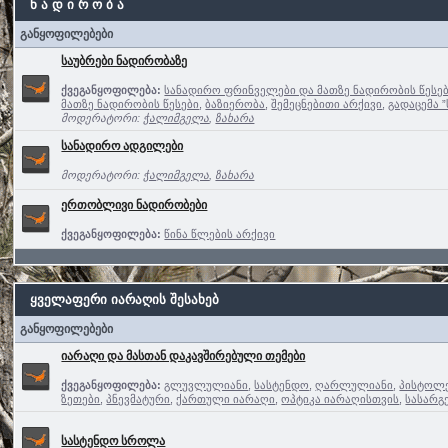
ნ ა დ ი რ ო ბ ა
განყოფილებები
საუბრები ნადირობაზე
ქვეგანყოფილება:
სანადირო ფრინველები და მათზე ნადირობის წესე
მათზე ნადირობის წესები
,
ბაზიერობა
,
შემეცნებითი არქივი
,
გადაცემა 
მოდერატორი:
ჭალიმგელა
,
ზახარა
სანადირო ადგილები
მოდერატორი:
ჭალიმგელა
,
ზახარა
ერთობლივი ნადირობები
ქვეგანყოფილება:
წინა წლების არქივი
ყველაფერი იარაღის შესახებ
განყოფილებები
იარაღი და მასთან დაკავშირებული თემები
ქვეგანყოფილება:
გლუვლულიანი
,
სასტენდო
,
ღარლულიანი
,
პისტოლე
ზეთები
,
პნევმატური
,
ქართული იარაღი
,
ოპტიკა იარაღისთვის
,
სასარგ
სასტენდო სროლა