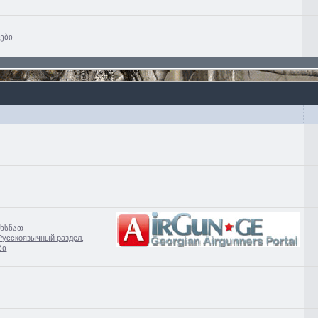
ხები
ახსნათ
Русскоязычный раздел
,
ბი