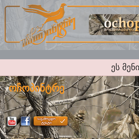
ეს მენ
ოჩოპინტრე