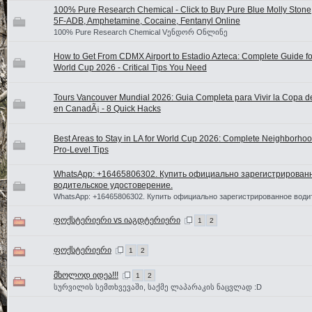
100% Pure Research Chemical - Click to Buy Pure Blue Molly Stone
5F-ADB, Amphetamine, Cocaine, Fentanyl Online
100% Pure Research Chemical Vენდორ Oნლინე
How to Get From CDMX Airport to Estadio Azteca: Complete Guide fo
World Cup 2026 - Critical Tips You Need
Tours Vancouver Mundial 2026: Guia Completa para Vivir la Copa 
en CanadÃ¡ - 8 Quick Hacks
Best Areas to Stay in LA for World Cup 2026: Complete Neighborhoo
Pro-Level Tips
WhatsApp: +16465806302. Купить официально зарегистрирован
водительское удостоверение.
WhatsApp: +16465806302. Купить официально зарегистрированное води
ფოქსტერიერი vs იაგდტერიერი
1
2
ფოქსტერიერი
1
2
მხოლოდ იდეა!!!
1
2
სურვილის სემთხვევაში, საქმე ლაპარაკის ნაცვლად :D