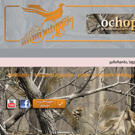
გამარჯობა, სტ
ოჩოპინტრე
>
მონადირე ძაღლები
>
ჯიშები
>
სოროებში მომუშავე 