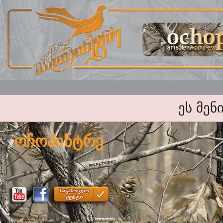
ეს მენ
ოჩოპინტრე