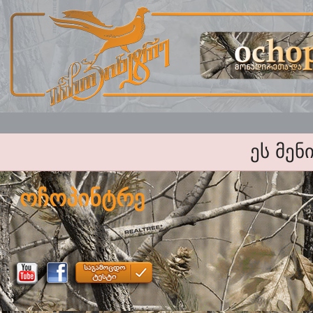
ეს მენ
ოჩოპინტრე