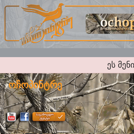
ეს მენ
ოჩოპინტრე