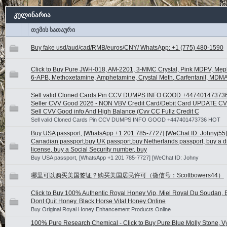
კულინარია
თემის სათაური
Buy fake usd/aud/cad/RMB/euros/CNY/ WhatsApp: +1 (775) 480-1590
Click to Buy Pure JWH-018, AM-2201, 3-MMC Crystal, Pink MDPV, Me
6-APB, Methoxetamine, Amphetamine, Crystal Meth, Carfentanil, MDMA
Sell valid Cloned Cards Pin CCV DUMPS INFO GOOD +44740147373
Seller CVV Good 2026 - NON VBV Credit Card/Debit Card UPDATE C
Sell CVV Good info And High Balance (Cvv CC Fullz Credit C
Sell valid Cloned Cards Pin CCV DUMPS INFO GOOD +447401473736 HOT
Buy USA passport, [WhatsApp +1 201 785-7727] [WeChat ID: Johnyj55]
Canadian passport,buy UK passport,buy Netherlands passport, buy a dr
license, buy a Social Security number, buy
Buy USA passport, [WhatsApp +1 201 785-7727] [WeChat ID: Johny
哪里可以购买美国签证？购买美国居民许可（微信号：Scottbowers44）
Click to Buy 100% Authentic Royal Honey Vip, Miel Royal Du Soudan, B
Dont Quit Honey, Black Horse Vital Honey Online
Buy Original Royal Honey Enhancement Products Online
100% Pure Research Chemical - Click to Buy Pure Blue Molly Stone, V