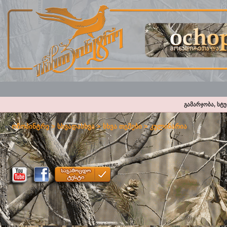
გამარჯობა, სტ
ოჩოპინტრე
>
სხვადასხვა
>
სხვა თემები
>
კულინარია