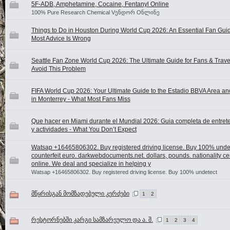
5F-ADB, Amphetamine, Cocaine, Fentanyl Online
100% Pure Research Chemical Vენდორ Oნლინე
Things to Do in Houston During World Cup 2026: An Essential Fan Gui
Most Advice Is Wrong
Seattle Fan Zone World Cup 2026: The Ultimate Guide for Fans & Travel
Avoid This Problem
FIFA World Cup 2026: Your Ultimate Guide to the Estadio BBVA Area a
in Monterrey - What Most Fans Miss
Que hacer en Miami durante el Mundial 2026: Guia completa de entret
y actividades - What You Don’t Expect
Watsap +16465806302. Buy registered driving license. Buy 100% unde
counterfeit euro. darkwebdocuments.net. dollars, pounds. nationality cer
online. We deal and specialize in helping y
Watsap +16465806302. Buy registered driving license. Buy 100% undetect
მწყრისგან მომზადებული კერძები
1
2
რესტორნებში კარგი სამზარეულო და ა. შ.
1
2
3
4