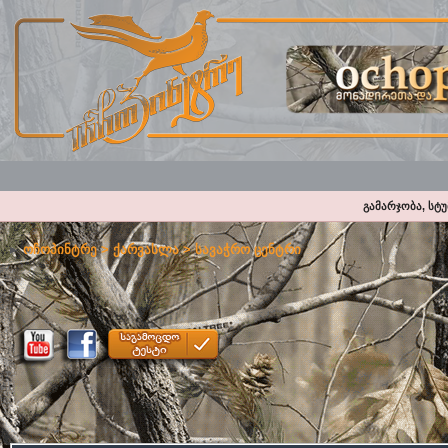
გამარჯობა, სტ
ოჩოპინტრე
>
ქარვასლა
>
სავაჭრო ცენტრი