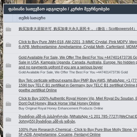
ფასიანი სათევზაო ადგილები / კერძო მეურნეობები
თემის სათაური
购买加拿大居留许可, 购买加拿大永久居民卡，（微信：Scottbowers44）
Click to Buy Pure JWH-018, AM-2201, 3-MMC Crystal, Pink MDPV, Me
6-APB, Methoxetamine, Amphetamine, Crystal Meth, Carfentanil, MDMA
Gold Available For Sale, We Offer The Best For You +447401473736 Go
Sale in USA, Kampala Uganda, Canada, Australia, Europe. No hidden
and no payments upfront if you are a serious buyer
Gold Available For Sale, We Offer The Best For You +447401473736 Gold
Buy Telc certicate without exams,Buy PMP, Buy AWS, WhatsApp: +1 (77
1590 buy TELC B1 zertifikat in Germany, buy TELC B1 zertifikat Online
goethe zertifikat Online
Click to Buy 100% Authentic Royal Honey Vip, Miel Royal Du Soudan, B
Dont Quit Honey, Black Horse Vital Honey Online
Buy Original Royal Honey Enhancement Products Online
შეიძინეთ აშშ-ის პასპორტები, [WhatsApp +1 201 785-7727] [WeChat I
Johnyj55] შეიძინეთ აშშ-ის ვიზები,
100% Pure Research Chemical - Click to Buy Pure Blue Molly Stone, V
5F-ADB, Amphetamine, Cocaine, Fentanyl Online