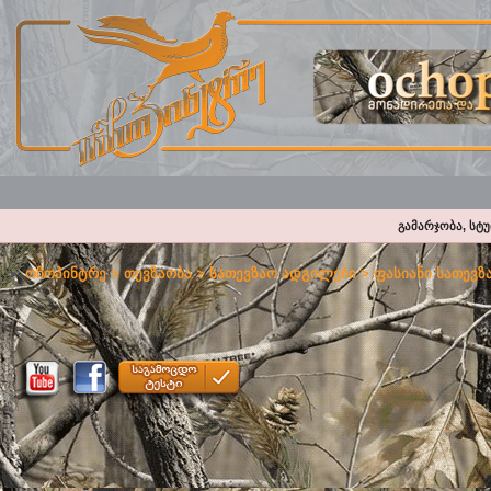
გამარჯობა, სტ
ოჩოპინტრე
>
თევზაობა
>
სათევზაო ადგილები
>
ფასიანი სათევზ