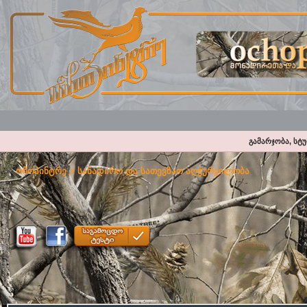
გამარჯობა, სტ
ოჩოპინტრე
>
სანადირო და სათევზაო აღჭურვილობა